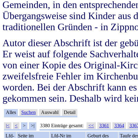
Gemeinden, in den entsprechende
Übergangsweise sind Kinder aus 
traditionellen Gründen - in Zippn
Autor dieser Abschrift ist der geb
Er weist auf folgende Sachverhalte
von einer Kopie des Original-Kirc
zweifelsfreie Fehler im Kirchenbuc
worden. Bei der Abschrift kann e
gekommen sein. Deshalb wird kein
Alles
Suchen
Auswahl
Detail
|<
<
>
>|
3380 Einträge gesamt:
<<
3361
3364
336
Lfd-
Seite im
Lfd-Nr im
Geburt des
Taufe de