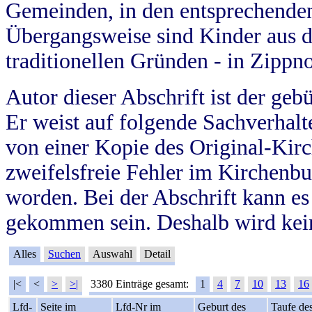
Gemeinden, in den entsprechende
Übergangsweise sind Kinder aus 
traditionellen Gründen - in Zippn
Autor dieser Abschrift ist der geb
Er weist auf folgende Sachverhalte
von einer Kopie des Original-Kirc
zweifelsfreie Fehler im Kirchenbuc
worden. Bei der Abschrift kann e
gekommen sein. Deshalb wird kein
Alles
Suchen
Auswahl
Detail
|<
<
>
>|
3380 Einträge gesamt:
1
4
7
10
13
16
Lfd-
Seite im
Lfd-Nr im
Geburt des
Taufe de