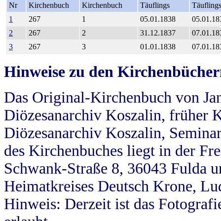
Nr
Kirchenbuch
Kirchenbuch
Täuflings
Täufling
1
267
1
05.01.1838
05.01.18
2
267
2
31.12.1837
07.01.18
3
267
3
01.01.1838
07.01.18
Hinweise zu den Kirchenbücher
Das Original-Kirchenbuch von Jan
Diözesanarchiv Koszalin, früher Kö
Diözesanarchiv Koszalin, Seminar
des Kirchenbuches liegt in der Fr
Schwank-Straße 8, 36043 Fulda u
Heimatkreises Deutsch Krone, Lu
Hinweis: Derzeit ist das Fotograf