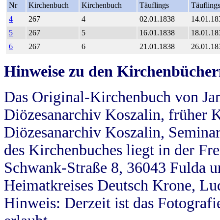
Nr
Kirchenbuch
Kirchenbuch
Täuflings
Täufling
4
267
4
02.01.1838
14.01.18
5
267
5
16.01.1838
18.01.18
6
267
6
21.01.1838
26.01.18
Hinweise zu den Kirchenbücher
Das Original-Kirchenbuch von Jan
Diözesanarchiv Koszalin, früher Kö
Diözesanarchiv Koszalin, Seminar
des Kirchenbuches liegt in der Fr
Schwank-Straße 8, 36043 Fulda u
Heimatkreises Deutsch Krone, Lu
Hinweis: Derzeit ist das Fotograf