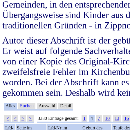
Gemeinden, in den entsprechende
Übergangsweise sind Kinder aus 
traditionellen Gründen - in Zippn
Autor dieser Abschrift ist der geb
Er weist auf folgende Sachverhalte
von einer Kopie des Original-Kirc
zweifelsfreie Fehler im Kirchenbuc
worden. Bei der Abschrift kann e
gekommen sein. Deshalb wird kein
Alles
Suchen
Auswahl
Detail
|<
<
>
>|
3380 Einträge gesamt:
1
4
7
10
13
16
Lfd-
Seite im
Lfd-Nr im
Geburt des
Taufe de