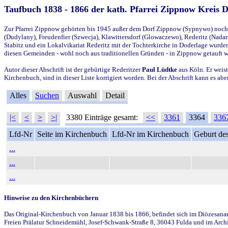
Taufbuch 1838 - 1866 der kath. Pfarrei Zippnow Kreis 
Zur Pfarrei Zippnow gehörten bis 1945 außer dem Dorf Zippnow (Sypnywo) noch d
(Dudylany), Freudenfier (Szwecja), Klawittersdorf (Glowaczewo), Rederitz (Nadarz
Stabitz und ein Lokalvikariat Rederitz mit der Tochterkirche in Doderlage wurd
diesen Gemeinden - wohl noch aus traditionellen Gründen - in Zippnow getauft 
Autor dieser Abschrift ist der gebürtige Rederitzer
Paul Lüdtke
aus Köln. Er weist
Kirchenbuch, sind in dieser Liste korrigiert worden. Bei der Abschrift kann es 
Alles
Suchen
Auswahl
Detail
|<
<
>
>|
3380 Einträge gesamt:
<<
3361
3364
336
Lfd-Nr
Seite im Kirchenbuch
Lfd-Nr im Kirchenbuch
Geburt des
...
...
...
Hinweise zu den Kirchenbüchern
Das Original-Kirchenbuch von Januar 1838 bis 1866, befindet sich im Diözesanarch
Freien Prälatur Schneidemühl, Josef-Schwank-Straße 8, 36043 Fulda und im Archi