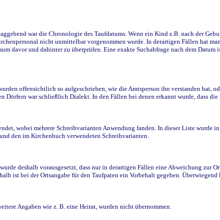
ggebend war die Chronologie des Taufdatums. Wenn ein Kind z.B. nach der Geburt 
rchenpersonal nicht unmittelbar vorgenommen wurde. In derartigen Fällen hat man d
raum davor und dahinter zu überprüfen. Eine exakte Suchabfrage nach dem Datum i
den offensichtlich so aufgeschrieben, wie die Amtsperson ihn verstanden hat, ode
n Dörfern war schließlich Dialekt. In den Fällen bei denen erkannt wurde, dass di
t, wobei mehrere Schreibvarianten Anwendung fanden. In dieser Liste wurde in de
n und den im Kirchenbuch verwendeten Schreibvarianten.
wurde deshalb vorausgesetzt, dass nur in derartigen Fällen eine Abweichung zur O
eshalb ist bei der Ortsangabe für den Taufpaten ein Vorbehalt gegeben. Überwiegen
weitere Angaben wie z. B. eine Heirat, wurden nicht übernommen.