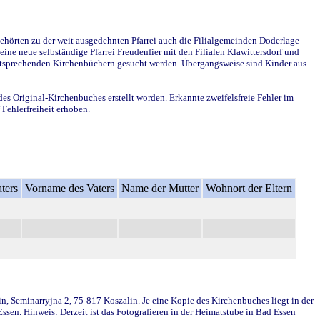
ehörten zu der weit ausgedehnten Pfarrei auch die Filialgemeinden Doderlage
ine neue selbständige Pfarrei Freudenfier mit den Filialen Klawittersdorf und
 entsprechenden Kirchenbüchern gesucht werden. Übergangsweise sind Kinder aus
des Original-Kirchenbuches erstellt worden. Erkannte zweifelsfreie Fehler im
Fehlerfreiheit erhoben.
ters
Vorname des Vaters
Name der Mutter
Wohnort der Eltern
in, Seminarryjna 2, 75-817 Koszalin. Je eine Kopie des Kirchenbuches liegt in der
en. Hinweis: Derzeit ist das Fotografieren in der Heimatstube in Bad Essen