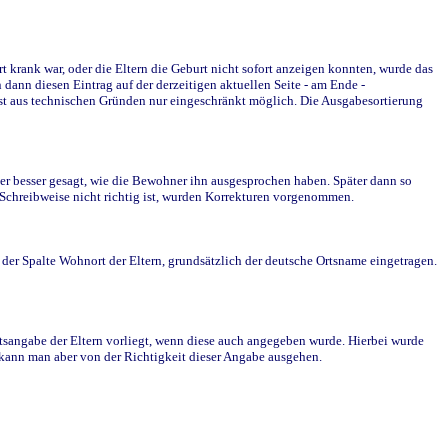
krank war, oder die Eltern die Geburt nicht sofort anzeigen konnten, wurde das
ann diesen Eintrag auf der derzeitigen aktuellen Seite - am Ende -
st aus technischen Gründen nur eingeschränkt möglich. Die Ausgabesortierung
r besser gesagt, wie die Bewohner ihn ausgesprochen haben. Später dann so
e Schreibweise nicht richtig ist, wurden Korrekturen vorgenommen.
r Spalte Wohnort der Eltern, grundsätzlich der deutsche Ortsname eingetragen.
rtsangabe der Eltern vorliegt, wenn diese auch angegeben wurde. Hierbei wurde
d kann man aber von der Richtigkeit dieser Angabe ausgehen.