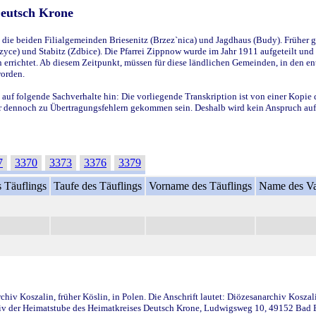
Deutsch Krone
ie beiden Filialgemeinden Briesenitz (Brzez`nica) und Jagdhaus (Budy). Früher g
yce) und Stabitz (Zdbice). Die Pfarrei Zippnow wurde im Jahr 1911 aufgeteilt und e
en errichtet. Ab diesem Zeitpunkt, müssen für diese ländlichen Gemeinden, in den
worden.
 auf folgende Sachverhalte hin: Die vorliegende Transkription ist von einer Kopie 
aber dennoch zu Übertragungsfehlern gekommen sein. Deshalb wird kein Anspruch auf 
7
3370
3373
3376
3379
 Täuflings
Taufe des Täuflings
Vorname des Täuflings
Name des Va
iv Koszalin, früher Köslin, in Polen. Die Anschrift lautet: Diözesanarchiv Koszal
v der Heimatstube des Heimatkreises Deutsch Krone, Ludwigsweg 10, 49152 Bad Ess