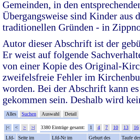
Gemeinden, in den entsprechende
Übergangsweise sind Kinder aus 
traditionellen Gründen - in Zippn
Autor dieser Abschrift ist der geb
Er weist auf folgende Sachverhalte
von einer Kopie des Original-Kirc
zweifelsfreie Fehler im Kirchenbuc
worden. Bei der Abschrift kann e
gekommen sein. Deshalb wird kein
Alles
Suchen
Auswahl
Detail
|<
<
>
>|
3380 Einträge gesamt:
1
4
7
10
13
16
Lfd-
Seite im
Lfd-Nr im
Geburt des
Taufe de