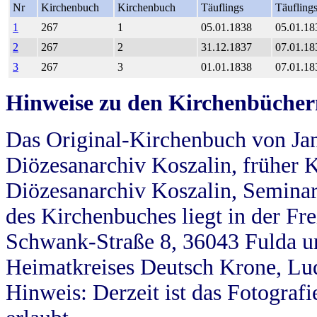
Nr
Kirchenbuch
Kirchenbuch
Täuflings
Täufling
1
267
1
05.01.1838
05.01.18
2
267
2
31.12.1837
07.01.18
3
267
3
01.01.1838
07.01.18
Hinweise zu den Kirchenbücher
Das Original-Kirchenbuch von Jan
Diözesanarchiv Koszalin, früher Kö
Diözesanarchiv Koszalin, Seminar
des Kirchenbuches liegt in der Fr
Schwank-Straße 8, 36043 Fulda u
Heimatkreises Deutsch Krone, Lu
Hinweis: Derzeit ist das Fotograf