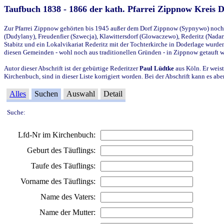
Taufbuch 1838 - 1866 der kath. Pfarrei Zippnow Kreis 
Zur Pfarrei Zippnow gehörten bis 1945 außer dem Dorf Zippnow (Sypnywo) noch d
(Dudylany), Freudenfier (Szwecja), Klawittersdorf (Glowaczewo), Rederitz (Nadarz
Stabitz und ein Lokalvikariat Rederitz mit der Tochterkirche in Doderlage wurd
diesen Gemeinden - wohl noch aus traditionellen Gründen - in Zippnow getauft 
Autor dieser Abschrift ist der gebürtige Rederitzer
Paul Lüdtke
aus Köln. Er weist
Kirchenbuch, sind in dieser Liste korrigiert worden. Bei der Abschrift kann es 
Alles
Suchen
Auswahl
Detail
Suche:
Lfd-Nr im Kirchenbuch:
Geburt des Täuflings:
Taufe des Täuflings:
Vorname des Täuflings:
Name des Vaters:
Name der Mutter: