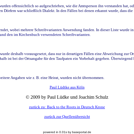
den offensichtlich so aufgeschrieben, wie die Amtsperson ihn verstanden hat, ode
n Dörfern war schließlich Dialekt. In den Fällen bei denen erkannt wurde, dass di
t, wobei mehrere Schreibvarianten Anwendung fanden. In dieser Liste wurde in de
n und den im Kirchenbuch verwendeten Schreibvarianten.
wurde deshalb vorausgesetzt, dass nur in derartigen Fällen eine Abweichung zur O
eshalb ist bei der Ortsangabe für den Taufpaten ein Vorbehalt gegeben. Überwiegen
weitere Angaben wie z. B. eine Heirat, wurden nicht übernommen.
Paul Lüdtke aus Köln
© 2009 by Paul Lüdke und Joachim Schulz
zurück zu: Back to the Roots in Deutsch Krone
zurück zur Quellenübersicht
powered in 0.01s by baseportal.de