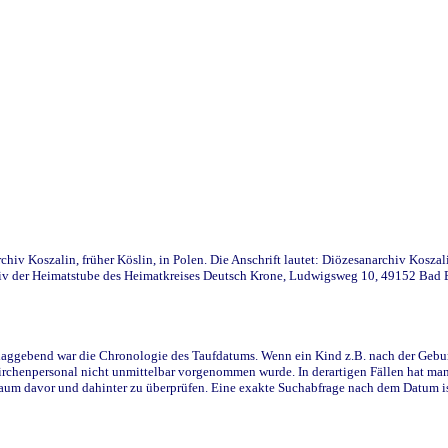
iv Koszalin, früher Köslin, in Polen. Die Anschrift lautet: Diözesanarchiv Koszal
v der Heimatstube des Heimatkreises Deutsch Krone, Ludwigsweg 10, 49152 Bad Ess
ggebend war die Chronologie des Taufdatums. Wenn ein Kind z.B. nach der Geburt 
rchenpersonal nicht unmittelbar vorgenommen wurde. In derartigen Fällen hat man d
raum davor und dahinter zu überprüfen. Eine exakte Suchabfrage nach dem Datum i