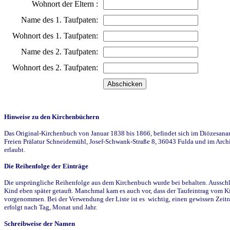
Wohnort der Eltern :
Name des 1. Taufpaten:
Wohnort des 1. Taufpaten:
Name des 2. Taufpaten:
Wohnort des 2. Taufpaten:
Hinweise zu den Kirchenbüchern
Das Original-Kirchenbuch von Januar 1838 bis 1866, befindet sich im Diözesanarch
Freien Prälatur Schneidemühl, Josef-Schwank-Straße 8, 36043 Fulda und im Archi
erlaubt.
Die Reihenfolge der Einträge
Die ursprüngliche Reihenfolge aus dem Kirchenbuch wurde bei behalten. Ausschla
Kind eben später getauft. Manchmal kam es auch vor, dass der Taufeintrag vom Ki
vorgenommen. Bei der Verwendung der Liste ist es wichtig, einen gewissen Zeit
erfolgt nach Tag, Monat und Jahr.
Schreibweise der Namen