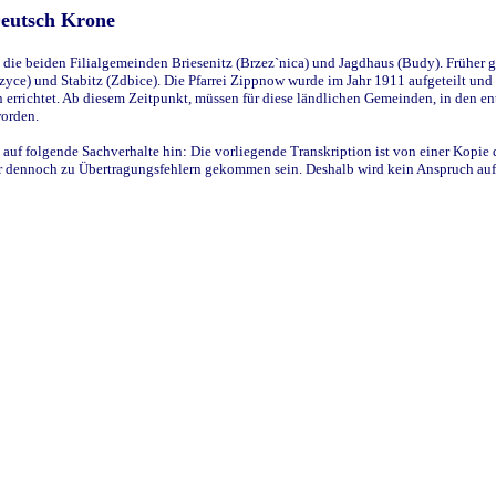
Deutsch Krone
ie beiden Filialgemeinden Briesenitz (Brzez`nica) und Jagdhaus (Budy). Früher g
yce) und Stabitz (Zdbice). Die Pfarrei Zippnow wurde im Jahr 1911 aufgeteilt und e
en errichtet. Ab diesem Zeitpunkt, müssen für diese ländlichen Gemeinden, in den
worden.
 auf folgende Sachverhalte hin: Die vorliegende Transkription ist von einer Kopie 
aber dennoch zu Übertragungsfehlern gekommen sein. Deshalb wird kein Anspruch auf 