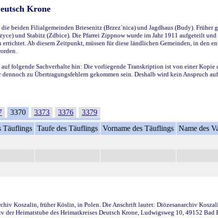
Deutsch Krone
ie beiden Filialgemeinden Briesenitz (Brzez`nica) und Jagdhaus (Budy). Früher g
yce) und Stabitz (Zdbice). Die Pfarrei Zippnow wurde im Jahr 1911 aufgeteilt und e
en errichtet. Ab diesem Zeitpunkt, müssen für diese ländlichen Gemeinden, in den
worden.
 auf folgende Sachverhalte hin: Die vorliegende Transkription ist von einer Kopie 
aber dennoch zu Übertragungsfehlern gekommen sein. Deshalb wird kein Anspruch auf 
7
3370
3373
3376
3379
 Täuflings
Taufe des Täuflings
Vorname des Täuflings
Name des Va
iv Koszalin, früher Köslin, in Polen. Die Anschrift lautet: Diözesanarchiv Koszal
v der Heimatstube des Heimatkreises Deutsch Krone, Ludwigsweg 10, 49152 Bad Ess