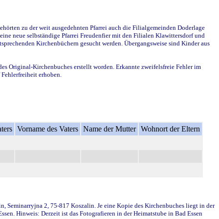
ehörten zu der weit ausgedehnten Pfarrei auch die Filialgemeinden Doderlage
ine neue selbständige Pfarrei Freudenfier mit den Filialen Klawittersdorf und
 entsprechenden Kirchenbüchern gesucht werden. Übergangsweise sind Kinder aus
des Original-Kirchenbuches erstellt worden. Erkannte zweifelsfreie Fehler im
Fehlerfreiheit erhoben.
ters
Vorname des Vaters
Name der Mutter
Wohnort der Eltern
in, Seminarryjna 2, 75-817 Koszalin. Je eine Kopie des Kirchenbuches liegt in der
en. Hinweis: Derzeit ist das Fotografieren in der Heimatstube in Bad Essen