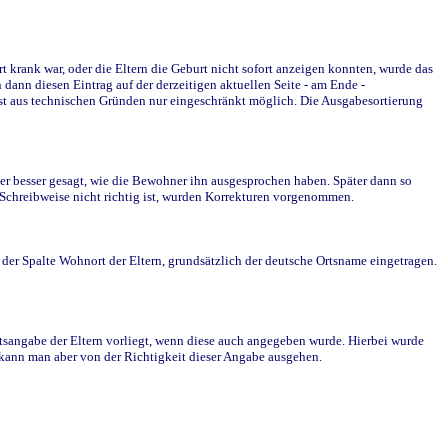
krank war, oder die Eltern die Geburt nicht sofort anzeigen konnten, wurde das
ann diesen Eintrag auf der derzeitigen aktuellen Seite - am Ende -
st aus technischen Gründen nur eingeschränkt möglich. Die Ausgabesortierung
r besser gesagt, wie die Bewohner ihn ausgesprochen haben. Später dann so
e Schreibweise nicht richtig ist, wurden Korrekturen vorgenommen.
r Spalte Wohnort der Eltern, grundsätzlich der deutsche Ortsname eingetragen.
rtsangabe der Eltern vorliegt, wenn diese auch angegeben wurde. Hierbei wurde
d kann man aber von der Richtigkeit dieser Angabe ausgehen.