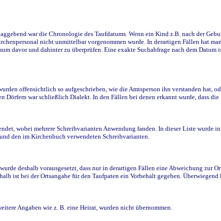
ggebend war die Chronologie des Taufdatums. Wenn ein Kind z.B. nach der Geburt 
rchenpersonal nicht unmittelbar vorgenommen wurde. In derartigen Fällen hat man d
raum davor und dahinter zu überprüfen. Eine exakte Suchabfrage nach dem Datum i
den offensichtlich so aufgeschrieben, wie die Amtsperson ihn verstanden hat, ode
n Dörfern war schließlich Dialekt. In den Fällen bei denen erkannt wurde, dass di
t, wobei mehrere Schreibvarianten Anwendung fanden. In dieser Liste wurde in de
n und den im Kirchenbuch verwendeten Schreibvarianten.
wurde deshalb vorausgesetzt, dass nur in derartigen Fällen eine Abweichung zur O
eshalb ist bei der Ortsangabe für den Taufpaten ein Vorbehalt gegeben. Überwiegen
weitere Angaben wie z. B. eine Heirat, wurden nicht übernommen.