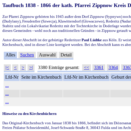
Taufbuch 1838 - 1866 der kath. Pfarrei Zippnow Kreis 
Zur Pfarrei Zippnow gehörten bis 1945 außer dem Dorf Zippnow (Sypnywo) noch d
(Dudylany), Freudenfier (Szwecja), Klawittersdorf (Glowaczewo), Rederitz (Nadarz
Stabitz und ein Lokalvikariat Rederitz mit der Tochterkirche in Doderlage wurd
diesen Gemeinden - wohl noch aus traditionellen Gründen - in Zippnow getauft 
Autor dieser Abschrift ist der gebürtige Rederitzer
Paul Lüdtke
aus Köln. Er weist
Kirchenbuch, sind in dieser Liste korrigiert worden. Bei der Abschrift kann es 
Alles
Suchen
Auswahl
Detail
|<
<
>
>|
3380 Einträge gesamt:
<<
3361
3364
336
Lfd-Nr
Seite im Kirchenbuch
Lfd-Nr im Kirchenbuch
Geburt des
...
...
...
Hinweise zu den Kirchenbüchern
Das Original-Kirchenbuch von Januar 1838 bis 1866, befindet sich im Diözesanarch
Freien Prälatur Schneidemühl, Josef-Schwank-Straße 8, 36043 Fulda und im Archi