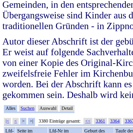
Gemeinden, in den entsprechende
Übergangsweise sind Kinder aus 
traditionellen Gründen - in Zippn
Autor dieser Abschrift ist der geb
Er weist auf folgende Sachverhalte
von einer Kopie des Original-Kirc
zweifelsfreie Fehler im Kirchenbuc
worden. Bei der Abschrift kann e
gekommen sein. Deshalb wird kein
Alles
Suchen
Auswahl
Detail
|<
<
>
>|
3380 Einträge gesamt:
<<
3361
3364
336
Lfd-
Seite im
Lfd-Nr im
Geburt des
Taufe de