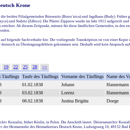
Deutsch Krone
ie beiden Filialgemeinden Briesenitz (Brzez`nica) und Jagdhaus (Budy). Früher g
yce) und Stabitz (Zdbice). Die Pfarrei Zippnow wurde im Jahr 1911 aufgeteilt und e
en errichtet. Ab diesem Zeitpunkt, müssen für diese ländlichen Gemeinden, in den
worden.
 auf folgende Sachverhalte hin: Die vorliegende Transkription ist von einer Kopie 
aber dennoch zu Übertragungsfehlern gekommen sein. Deshalb wird kein Anspruch auf 
19
22
25
28
>>
 Täuflings
Taufe des Täuflings
Vorname des Täuflings
Name des Va
8
01.02.1838
Johann
Hannemann
8
03.02.1838
Lorenz
Hannemann
8
08.02.1838
Justina Brigitta
Doege
iv Koszalin, früher Köslin, in Polen. Die Anschrift lautet: Diözesanarchiv Koszal
v der Heimatstube des Heimatkreises Deutsch Krone, Ludwigsweg 10, 49152 Bad Ess