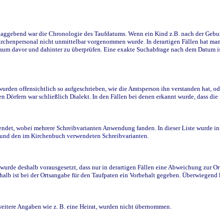
ggebend war die Chronologie des Taufdatums. Wenn ein Kind z.B. nach der Geburt 
rchenpersonal nicht unmittelbar vorgenommen wurde. In derartigen Fällen hat man d
raum davor und dahinter zu überprüfen. Eine exakte Suchabfrage nach dem Datum i
den offensichtlich so aufgeschrieben, wie die Amtsperson ihn verstanden hat, ode
n Dörfern war schließlich Dialekt. In den Fällen bei denen erkannt wurde, dass di
t, wobei mehrere Schreibvarianten Anwendung fanden. In dieser Liste wurde in de
n und den im Kirchenbuch verwendeten Schreibvarianten.
wurde deshalb vorausgesetzt, dass nur in derartigen Fällen eine Abweichung zur O
eshalb ist bei der Ortsangabe für den Taufpaten ein Vorbehalt gegeben. Überwiegen
weitere Angaben wie z. B. eine Heirat, wurden nicht übernommen.