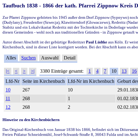
Taufbuch 1838 - 1866 der kath. Pfarrei Zippnow Kreis 
Zur Pfarrei Zippnow gehörten bis 1945 außer dem Dorf Zippnow (Sypnywo) noch d
(Dudylany), Freudenfier (Szwecja), Klawittersdorf (Glowaczewo), Rederitz (Nadarz
Stabitz und ein Lokalvikariat Rederitz mit der Tochterkirche in Doderlage wurd
diesen Gemeinden - wohl noch aus traditionellen Gründen - in Zippnow getauft 
Autor dieser Abschrift ist der gebürtige Rederitzer
Paul Lüdtke
aus Köln. Er weist
Kirchenbuch, sind in dieser Liste korrigiert worden. Bei der Abschrift kann es 
Alles
Suchen
Auswahl
Detail
|<
<
>
>|
3380 Einträge gesamt:
1
4
7
10
13
16
Lfd-Nr
Seite im Kirchenbuch
Lfd-Nr im Kirchenbuch
Geburt des
10
267
10
29.01.183
11
268
1
01.02.183
12
268
2
02.02.183
Hinweise zu den Kirchenbüchern
Das Original-Kirchenbuch von Januar 1838 bis 1866, befindet sich im Diözesanarch
Freien Prälatur Schneidemühl, Josef-Schwank-Straße 8, 36043 Fulda und im Archi