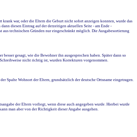
krank war, oder die Eltern die Geburt nicht sofort anzeigen konnten, wurde das
ann diesen Eintrag auf der derzeitigen aktuellen Seite - am Ende -
st aus technischen Gründen nur eingeschränkt möglich. Die Ausgabesortierung
r besser gesagt, wie die Bewohner ihn ausgesprochen haben. Später dann so
e Schreibweise nicht richtig ist, wurden Korrekturen vorgenommen.
r Spalte Wohnort der Eltern, grundsätzlich der deutsche Ortsname eingetragen.
rtsangabe der Eltern vorliegt, wenn diese auch angegeben wurde. Hierbei wurde
d kann man aber von der Richtigkeit dieser Angabe ausgehen.