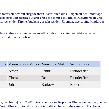
ehörten zu der weit ausgedehnten Pfarrei auch die Filialgemeinden Doderlage
ine neue selbständige Pfarrei Freudenfier mit den Filialen Klawittersdorf und
 entsprechenden Kirchenbüchern gesucht werden. Übergangsweise sind Kinder aus
des Original-Kirchenbuches erstellt worden. Erkannte zweifelsfreie Fehler im
Fehlerfreiheit erhoben.
ters
Vorname des Vaters
Name der Mutter
Wohnort der Eltern
Anton
Schur
Freudenfier
Christian
Bedke
Freudenfier
Johann
Karkow
Rederitz
in, Seminarryjna 2, 75-817 Koszalin. Je eine Kopie des Kirchenbuches liegt in der
en. Hinweis: Derzeit ist das Fotografieren in der Heimatstube in Bad Essen