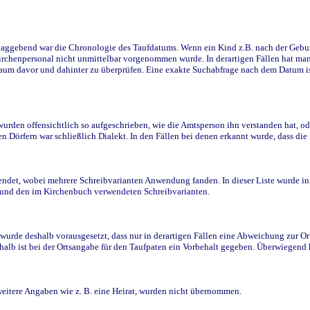
ggebend war die Chronologie des Taufdatums. Wenn ein Kind z.B. nach der Geburt 
rchenpersonal nicht unmittelbar vorgenommen wurde. In derartigen Fällen hat man d
raum davor und dahinter zu überprüfen. Eine exakte Suchabfrage nach dem Datum i
den offensichtlich so aufgeschrieben, wie die Amtsperson ihn verstanden hat, ode
n Dörfern war schließlich Dialekt. In den Fällen bei denen erkannt wurde, dass di
t, wobei mehrere Schreibvarianten Anwendung fanden. In dieser Liste wurde in de
n und den im Kirchenbuch verwendeten Schreibvarianten.
wurde deshalb vorausgesetzt, dass nur in derartigen Fällen eine Abweichung zur O
eshalb ist bei der Ortsangabe für den Taufpaten ein Vorbehalt gegeben. Überwiegen
weitere Angaben wie z. B. eine Heirat, wurden nicht übernommen.