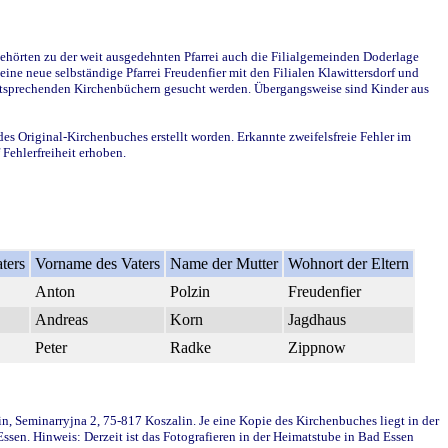
ehörten zu der weit ausgedehnten Pfarrei auch die Filialgemeinden Doderlage
ine neue selbständige Pfarrei Freudenfier mit den Filialen Klawittersdorf und
 entsprechenden Kirchenbüchern gesucht werden. Übergangsweise sind Kinder aus
des Original-Kirchenbuches erstellt worden. Erkannte zweifelsfreie Fehler im
Fehlerfreiheit erhoben.
ters
Vorname des Vaters
Name der Mutter
Wohnort der Eltern
Anton
Polzin
Freudenfier
Andreas
Korn
Jagdhaus
Peter
Radke
Zippnow
in, Seminarryjna 2, 75-817 Koszalin. Je eine Kopie des Kirchenbuches liegt in der
en. Hinweis: Derzeit ist das Fotografieren in der Heimatstube in Bad Essen