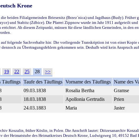
Deutsch Krone
ie beiden Filialgemeinden Briesenitz (Brzez`nica) und Jagdhaus (Budy). Früher g
yce) und Stabitz (Zdbice). Die Pfarrei Zippnow wurde im Jahr 1911 aufgeteilt und e
en errichtet. Ab diesem Zeitpunkt, müssen für diese ländlichen Gemeinden, in den
worden.
 auf folgende Sachverhalte hin: Die vorliegende Transkription ist von einer Kopie 
aber dennoch zu Übertragungsfehlern gekommen sein. Deshalb wird kein Anspruch auf 
19
22
25
28
>>
 Täuflings
Taufe des Täuflings
Vorname des Täuflings
Name des Va
8
09.03.1838
Rosalia Bertha
Gramse
8
18.03.1838
Apollonia Gertrudis
Prien
8
24.03.1883
Maria
Jaster
iv Koszalin, früher Köslin, in Polen. Die Anschrift lautet: Diözesanarchiv Koszal
v der Heimatstube des Heimatkreises Deutsch Krone, Ludwigsweg 10, 49152 Bad Ess