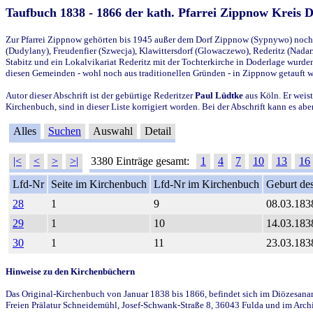
Taufbuch 1838 - 1866 der kath. Pfarrei Zippnow Kreis 
Zur Pfarrei Zippnow gehörten bis 1945 außer dem Dorf Zippnow (Sypnywo) noch d
(Dudylany), Freudenfier (Szwecja), Klawittersdorf (Glowaczewo), Rederitz (Nadarz
Stabitz und ein Lokalvikariat Rederitz mit der Tochterkirche in Doderlage wurd
diesen Gemeinden - wohl noch aus traditionellen Gründen - in Zippnow getauft 
Autor dieser Abschrift ist der gebürtige Rederitzer
Paul Lüdtke
aus Köln. Er weist
Kirchenbuch, sind in dieser Liste korrigiert worden. Bei der Abschrift kann es 
Alles
Suchen
Auswahl
Detail
|<
<
>
>|
3380 Einträge gesamt:
1
4
7
10
13
16
Lfd-Nr
Seite im Kirchenbuch
Lfd-Nr im Kirchenbuch
Geburt des
28
1
9
08.03.183
29
1
10
14.03.183
30
1
11
23.03.183
Hinweise zu den Kirchenbüchern
Das Original-Kirchenbuch von Januar 1838 bis 1866, befindet sich im Diözesanarch
Freien Prälatur Schneidemühl, Josef-Schwank-Straße 8, 36043 Fulda und im Archi