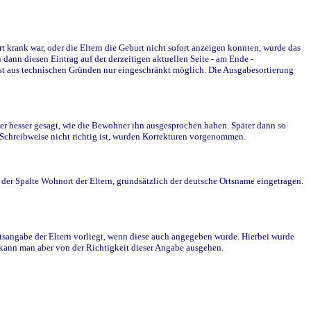
krank war, oder die Eltern die Geburt nicht sofort anzeigen konnten, wurde das
ann diesen Eintrag auf der derzeitigen aktuellen Seite - am Ende -
st aus technischen Gründen nur eingeschränkt möglich. Die Ausgabesortierung
r besser gesagt, wie die Bewohner ihn ausgesprochen haben. Später dann so
e Schreibweise nicht richtig ist, wurden Korrekturen vorgenommen.
r Spalte Wohnort der Eltern, grundsätzlich der deutsche Ortsname eingetragen.
rtsangabe der Eltern vorliegt, wenn diese auch angegeben wurde. Hierbei wurde
d kann man aber von der Richtigkeit dieser Angabe ausgehen.