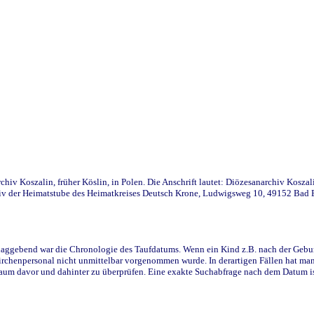
iv Koszalin, früher Köslin, in Polen. Die Anschrift lautet: Diözesanarchiv Koszal
v der Heimatstube des Heimatkreises Deutsch Krone, Ludwigsweg 10, 49152 Bad Ess
ggebend war die Chronologie des Taufdatums. Wenn ein Kind z.B. nach der Geburt 
rchenpersonal nicht unmittelbar vorgenommen wurde. In derartigen Fällen hat man d
raum davor und dahinter zu überprüfen. Eine exakte Suchabfrage nach dem Datum i