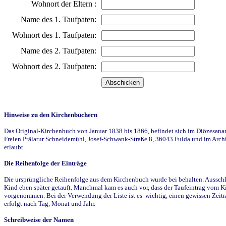
Wohnort der Eltern :
Name des 1. Taufpaten:
Wohnort des 1. Taufpaten:
Name des 2. Taufpaten:
Wohnort des 2. Taufpaten:
Hinweise zu den Kirchenbüchern
Das Original-Kirchenbuch von Januar 1838 bis 1866, befindet sich im Diözesanarch
Freien Prälatur Schneidemühl, Josef-Schwank-Straße 8, 36043 Fulda und im Archi
erlaubt.
Die Reihenfolge der Einträge
Die ursprüngliche Reihenfolge aus dem Kirchenbuch wurde bei behalten. Ausschla
Kind eben später getauft. Manchmal kam es auch vor, dass der Taufeintrag vom Ki
vorgenommen. Bei der Verwendung der Liste ist es wichtig, einen gewissen Zeit
erfolgt nach Tag, Monat und Jahr.
Schreibweise der Namen