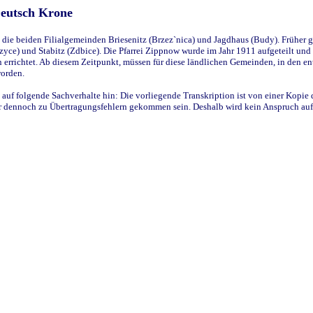
Deutsch Krone
ie beiden Filialgemeinden Briesenitz (Brzez`nica) und Jagdhaus (Budy). Früher g
yce) und Stabitz (Zdbice). Die Pfarrei Zippnow wurde im Jahr 1911 aufgeteilt und e
en errichtet. Ab diesem Zeitpunkt, müssen für diese ländlichen Gemeinden, in den
worden.
 auf folgende Sachverhalte hin: Die vorliegende Transkription ist von einer Kopie 
aber dennoch zu Übertragungsfehlern gekommen sein. Deshalb wird kein Anspruch auf 