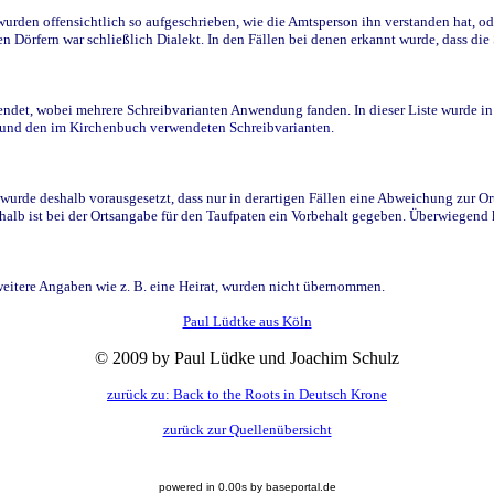
den offensichtlich so aufgeschrieben, wie die Amtsperson ihn verstanden hat, ode
n Dörfern war schließlich Dialekt. In den Fällen bei denen erkannt wurde, dass di
t, wobei mehrere Schreibvarianten Anwendung fanden. In dieser Liste wurde in de
n und den im Kirchenbuch verwendeten Schreibvarianten.
wurde deshalb vorausgesetzt, dass nur in derartigen Fällen eine Abweichung zur O
eshalb ist bei der Ortsangabe für den Taufpaten ein Vorbehalt gegeben. Überwiegen
weitere Angaben wie z. B. eine Heirat, wurden nicht übernommen.
Paul Lüdtke aus Köln
© 2009 by Paul Lüdke und Joachim Schulz
zurück zu: Back to the Roots in Deutsch Krone
zurück zur Quellenübersicht
powered in 0.00s by baseportal.de