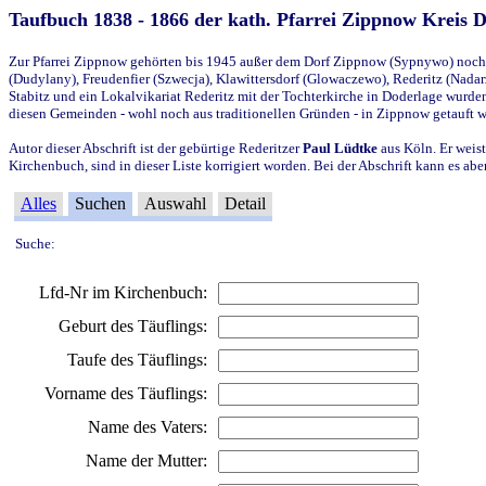
Taufbuch 1838 - 1866 der kath. Pfarrei Zippnow Kreis 
Zur Pfarrei Zippnow gehörten bis 1945 außer dem Dorf Zippnow (Sypnywo) noch d
(Dudylany), Freudenfier (Szwecja), Klawittersdorf (Glowaczewo), Rederitz (Nadarz
Stabitz und ein Lokalvikariat Rederitz mit der Tochterkirche in Doderlage wurd
diesen Gemeinden - wohl noch aus traditionellen Gründen - in Zippnow getauft 
Autor dieser Abschrift ist der gebürtige Rederitzer
Paul Lüdtke
aus Köln. Er weist
Kirchenbuch, sind in dieser Liste korrigiert worden. Bei der Abschrift kann es 
Alles
Suchen
Auswahl
Detail
Suche:
Lfd-Nr im Kirchenbuch:
Geburt des Täuflings:
Taufe des Täuflings:
Vorname des Täuflings:
Name des Vaters:
Name der Mutter: