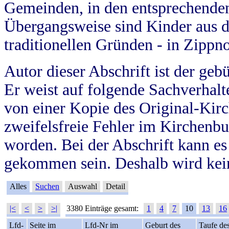
Gemeinden, in den entsprechende
Übergangsweise sind Kinder aus 
traditionellen Gründen - in Zippn
Autor dieser Abschrift ist der geb
Er weist auf folgende Sachverhalte
von einer Kopie des Original-Kirc
zweifelsfreie Fehler im Kirchenbuc
worden. Bei der Abschrift kann e
gekommen sein. Deshalb wird kein
Alles
Suchen
Auswahl
Detail
|<
<
>
>|
3380 Einträge gesamt:
1
4
7
10
13
16
Lfd-
Seite im
Lfd-Nr im
Geburt des
Taufe de