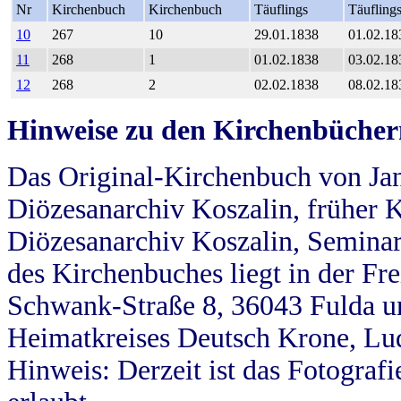
Nr
Kirchenbuch
Kirchenbuch
Täuflings
Täufling
10
267
10
29.01.1838
01.02.18
11
268
1
01.02.1838
03.02.18
12
268
2
02.02.1838
08.02.18
Hinweise zu den Kirchenbücher
Das Original-Kirchenbuch von Jan
Diözesanarchiv Koszalin, früher Kö
Diözesanarchiv Koszalin, Seminar
des Kirchenbuches liegt in der Fr
Schwank-Straße 8, 36043 Fulda u
Heimatkreises Deutsch Krone, Lu
Hinweis: Derzeit ist das Fotograf