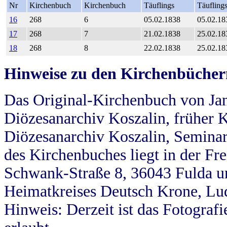
Nr
Kirchenbuch
Kirchenbuch
Täuflings
Täufling
16
268
6
05.02.1838
05.02.18
17
268
7
21.02.1838
25.02.18
18
268
8
22.02.1838
25.02.18
Hinweise zu den Kirchenbücher
Das Original-Kirchenbuch von Jan
Diözesanarchiv Koszalin, früher Kö
Diözesanarchiv Koszalin, Seminar
des Kirchenbuches liegt in der Fr
Schwank-Straße 8, 36043 Fulda u
Heimatkreises Deutsch Krone, Lu
Hinweis: Derzeit ist das Fotograf