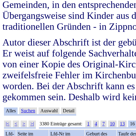
Gemeinden, in den entsprechende
Übergangsweise sind Kinder aus 
traditionellen Gründen - in Zippn
Autor dieser Abschrift ist der geb
Er weist auf folgende Sachverhalte
von einer Kopie des Original-Kirc
zweifelsfreie Fehler im Kirchenbuc
worden. Bei der Abschrift kann e
gekommen sein. Deshalb wird kein
Alles
Suchen
Auswahl
Detail
|<
<
>
>|
3380 Einträge gesamt:
1
4
7
10
13
16
Lfd-
Seite im
Lfd-Nr im
Geburt des
Taufe de