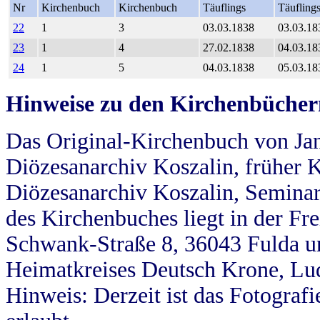
Nr
Kirchenbuch
Kirchenbuch
Täuflings
Täufling
22
1
3
03.03.1838
03.03.18
23
1
4
27.02.1838
04.03.18
24
1
5
04.03.1838
05.03.18
Hinweise zu den Kirchenbücher
Das Original-Kirchenbuch von Jan
Diözesanarchiv Koszalin, früher Kö
Diözesanarchiv Koszalin, Seminar
des Kirchenbuches liegt in der Fr
Schwank-Straße 8, 36043 Fulda u
Heimatkreises Deutsch Krone, Lu
Hinweis: Derzeit ist das Fotograf