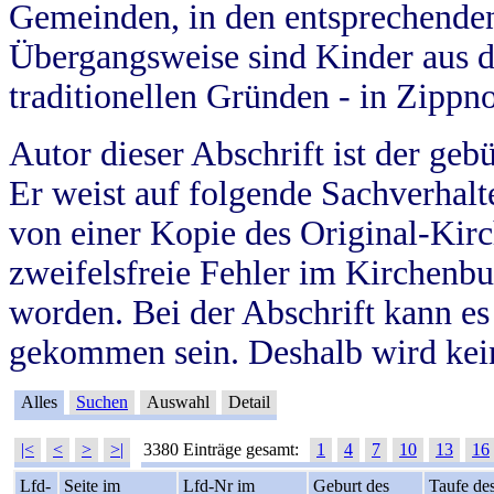
Gemeinden, in den entsprechende
Übergangsweise sind Kinder aus 
traditionellen Gründen - in Zippn
Autor dieser Abschrift ist der geb
Er weist auf folgende Sachverhalte
von einer Kopie des Original-Kirc
zweifelsfreie Fehler im Kirchenbuc
worden. Bei der Abschrift kann e
gekommen sein. Deshalb wird kein
Alles
Suchen
Auswahl
Detail
|<
<
>
>|
3380 Einträge gesamt:
1
4
7
10
13
16
Lfd-
Seite im
Lfd-Nr im
Geburt des
Taufe de