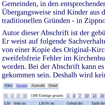
Gemeinden, in den entsprechende
Übergangsweise sind Kinder aus 
traditionellen Gründen - in Zippn
Autor dieser Abschrift ist der geb
Er weist auf folgende Sachverhalte
von einer Kopie des Original-Kirc
zweifelsfreie Fehler im Kirchenbuc
worden. Bei der Abschrift kann e
gekommen sein. Deshalb wird kein
Alles
Suchen
Auswahl
Detail
|<
<
>
>|
3380 Einträge gesamt:
1
4
7
10
13
16
Lfd-
Seite im
Lfd-Nr im
Geburt des
Taufe de