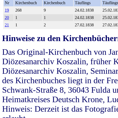
Nr
Kirchenbuch
Kirchenbuch
Täuflings
Täufling
19
268
9
24.02.1838
25.02.18
20
1
1
24.02.1838
25.02.18
21
1
2
27.02.1838
27.02.18
Hinweise zu den Kirchenbücher
Das Original-Kirchenbuch von Jan
Diözesanarchiv Koszalin, früher Kö
Diözesanarchiv Koszalin, Seminar
des Kirchenbuches liegt in der Fr
Schwank-Straße 8, 36043 Fulda u
Heimatkreises Deutsch Krone, Lu
Hinweis: Derzeit ist das Fotograf