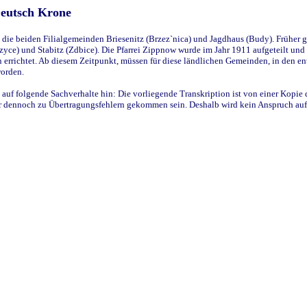
Deutsch Krone
ie beiden Filialgemeinden Briesenitz (Brzez`nica) und Jagdhaus (Budy). Früher g
yce) und Stabitz (Zdbice). Die Pfarrei Zippnow wurde im Jahr 1911 aufgeteilt und e
en errichtet. Ab diesem Zeitpunkt, müssen für diese ländlichen Gemeinden, in den
worden.
 auf folgende Sachverhalte hin: Die vorliegende Transkription ist von einer Kopie 
aber dennoch zu Übertragungsfehlern gekommen sein. Deshalb wird kein Anspruch auf 