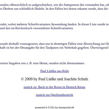
den offensichtlich so aufgeschrieben, wie die Amtsperson ihn verstanden hat, ode
n Dörfern war schließlich Dialekt. In den Fällen bei denen erkannt wurde, dass di
t, wobei mehrere Schreibvarianten Anwendung fanden. In dieser Liste wurde in de
n und den im Kirchenbuch verwendeten Schreibvarianten.
wurde deshalb vorausgesetzt, dass nur in derartigen Fällen eine Abweichung zur O
eshalb ist bei der Ortsangabe für den Taufpaten ein Vorbehalt gegeben. Überwiegen
weitere Angaben wie z. B. eine Heirat, wurden nicht übernommen.
Paul Lüdtke aus Köln
© 2009 by Paul Lüdke und Joachim Schulz
zurück zu: Back to the Roots in Deutsch Krone
zurück zur Quellenübersicht
powered in 0.01s by baseportal.de