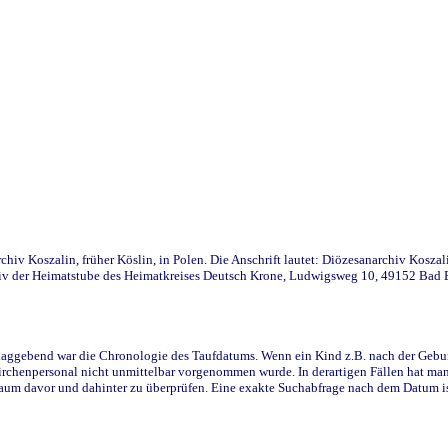
iv Koszalin, früher Köslin, in Polen. Die Anschrift lautet: Diözesanarchiv Koszal
v der Heimatstube des Heimatkreises Deutsch Krone, Ludwigsweg 10, 49152 Bad Ess
ggebend war die Chronologie des Taufdatums. Wenn ein Kind z.B. nach der Geburt 
rchenpersonal nicht unmittelbar vorgenommen wurde. In derartigen Fällen hat man d
raum davor und dahinter zu überprüfen. Eine exakte Suchabfrage nach dem Datum i