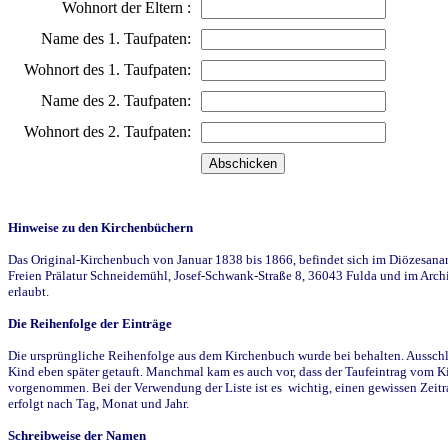
Wohnort der Eltern :
Name des 1. Taufpaten:
Wohnort des 1. Taufpaten:
Name des 2. Taufpaten:
Wohnort des 2. Taufpaten:
Hinweise zu den Kirchenbüchern
Das Original-Kirchenbuch von Januar 1838 bis 1866, befindet sich im Diözesanarch
Freien Prälatur Schneidemühl, Josef-Schwank-Straße 8, 36043 Fulda und im Archi
erlaubt.
Die Reihenfolge der Einträge
Die ursprüngliche Reihenfolge aus dem Kirchenbuch wurde bei behalten. Ausschla
Kind eben später getauft. Manchmal kam es auch vor, dass der Taufeintrag vom Ki
vorgenommen. Bei der Verwendung der Liste ist es wichtig, einen gewissen Zeit
erfolgt nach Tag, Monat und Jahr.
Schreibweise der Namen