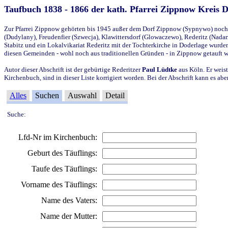
Taufbuch 1838 - 1866 der kath. Pfarrei Zippnow Kreis 
Zur Pfarrei Zippnow gehörten bis 1945 außer dem Dorf Zippnow (Sypnywo) noch d
(Dudylany), Freudenfier (Szwecja), Klawittersdorf (Glowaczewo), Rederitz (Nadarz
Stabitz und ein Lokalvikariat Rederitz mit der Tochterkirche in Doderlage wurd
diesen Gemeinden - wohl noch aus traditionellen Gründen - in Zippnow getauft 
Autor dieser Abschrift ist der gebürtige Rederitzer
Paul Lüdtke
aus Köln. Er weist
Kirchenbuch, sind in dieser Liste korrigiert worden. Bei der Abschrift kann es 
Alles
Suchen
Auswahl
Detail
Suche:
Lfd-Nr im Kirchenbuch:
Geburt des Täuflings:
Taufe des Täuflings:
Vorname des Täuflings:
Name des Vaters:
Name der Mutter: