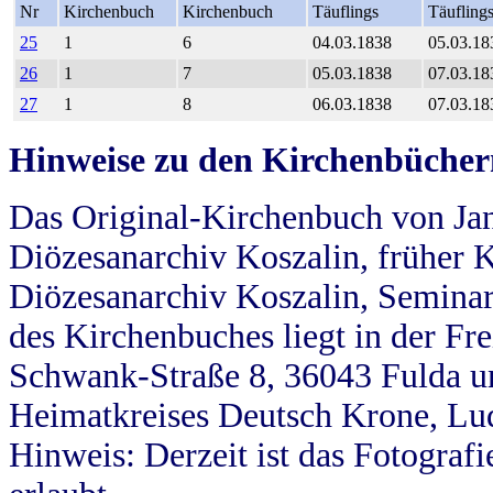
Nr
Kirchenbuch
Kirchenbuch
Täuflings
Täufling
25
1
6
04.03.1838
05.03.18
26
1
7
05.03.1838
07.03.18
27
1
8
06.03.1838
07.03.18
Hinweise zu den Kirchenbücher
Das Original-Kirchenbuch von Jan
Diözesanarchiv Koszalin, früher Kö
Diözesanarchiv Koszalin, Seminar
des Kirchenbuches liegt in der Fr
Schwank-Straße 8, 36043 Fulda u
Heimatkreises Deutsch Krone, Lu
Hinweis: Derzeit ist das Fotograf