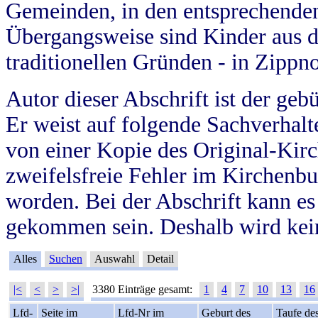
Gemeinden, in den entsprechende
Übergangsweise sind Kinder aus 
traditionellen Gründen - in Zippn
Autor dieser Abschrift ist der geb
Er weist auf folgende Sachverhalte
von einer Kopie des Original-Kirc
zweifelsfreie Fehler im Kirchenbuc
worden. Bei der Abschrift kann e
gekommen sein. Deshalb wird kein
Alles
Suchen
Auswahl
Detail
|<
<
>
>|
3380 Einträge gesamt:
1
4
7
10
13
16
Lfd-
Seite im
Lfd-Nr im
Geburt des
Taufe de