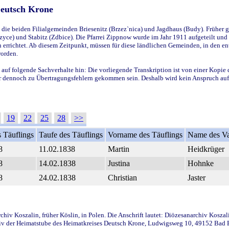
Deutsch Krone
ie beiden Filialgemeinden Briesenitz (Brzez`nica) und Jagdhaus (Budy). Früher g
yce) und Stabitz (Zdbice). Die Pfarrei Zippnow wurde im Jahr 1911 aufgeteilt und e
en errichtet. Ab diesem Zeitpunkt, müssen für diese ländlichen Gemeinden, in den
worden.
 auf folgende Sachverhalte hin: Die vorliegende Transkription ist von einer Kopie 
aber dennoch zu Übertragungsfehlern gekommen sein. Deshalb wird kein Anspruch auf 
19
22
25
28
>>
 Täuflings
Taufe des Täuflings
Vorname des Täuflings
Name des Va
8
11.02.1838
Martin
Heidkrüger
8
14.02.1838
Justina
Hohnke
8
24.02.1838
Christian
Jaster
iv Koszalin, früher Köslin, in Polen. Die Anschrift lautet: Diözesanarchiv Koszal
v der Heimatstube des Heimatkreises Deutsch Krone, Ludwigsweg 10, 49152 Bad Ess