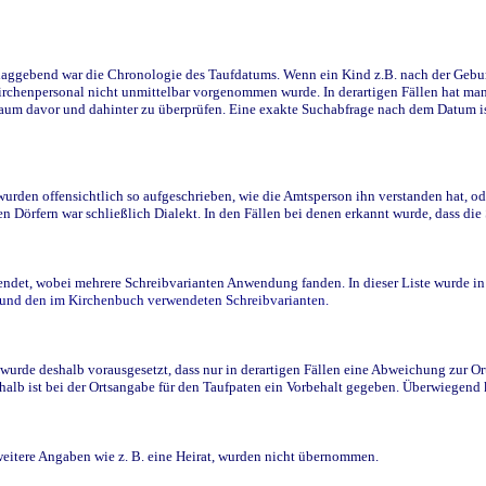
ggebend war die Chronologie des Taufdatums. Wenn ein Kind z.B. nach der Geburt 
rchenpersonal nicht unmittelbar vorgenommen wurde. In derartigen Fällen hat man d
raum davor und dahinter zu überprüfen. Eine exakte Suchabfrage nach dem Datum i
den offensichtlich so aufgeschrieben, wie die Amtsperson ihn verstanden hat, ode
n Dörfern war schließlich Dialekt. In den Fällen bei denen erkannt wurde, dass di
t, wobei mehrere Schreibvarianten Anwendung fanden. In dieser Liste wurde in de
n und den im Kirchenbuch verwendeten Schreibvarianten.
wurde deshalb vorausgesetzt, dass nur in derartigen Fällen eine Abweichung zur O
eshalb ist bei der Ortsangabe für den Taufpaten ein Vorbehalt gegeben. Überwiegen
weitere Angaben wie z. B. eine Heirat, wurden nicht übernommen.