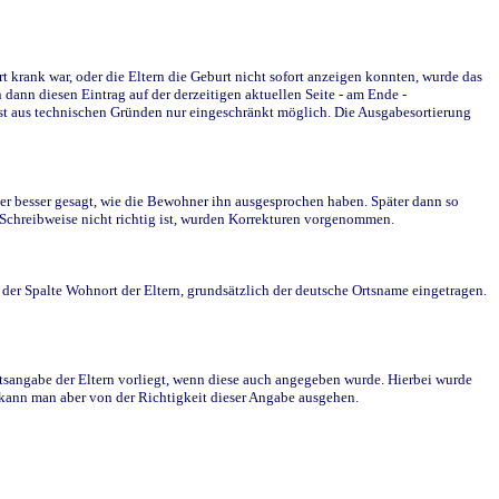
krank war, oder die Eltern die Geburt nicht sofort anzeigen konnten, wurde das
ann diesen Eintrag auf der derzeitigen aktuellen Seite - am Ende -
st aus technischen Gründen nur eingeschränkt möglich. Die Ausgabesortierung
r besser gesagt, wie die Bewohner ihn ausgesprochen haben. Später dann so
e Schreibweise nicht richtig ist, wurden Korrekturen vorgenommen.
r Spalte Wohnort der Eltern, grundsätzlich der deutsche Ortsname eingetragen.
rtsangabe der Eltern vorliegt, wenn diese auch angegeben wurde. Hierbei wurde
d kann man aber von der Richtigkeit dieser Angabe ausgehen.