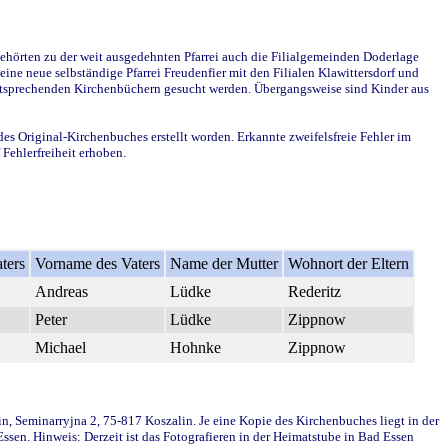
ehörten zu der weit ausgedehnten Pfarrei auch die Filialgemeinden Doderlage
ine neue selbständige Pfarrei Freudenfier mit den Filialen Klawittersdorf und
 entsprechenden Kirchenbüchern gesucht werden. Übergangsweise sind Kinder aus
des Original-Kirchenbuches erstellt worden. Erkannte zweifelsfreie Fehler im
Fehlerfreiheit erhoben.
ters
Vorname des Vaters
Name der Mutter
Wohnort der Eltern
Andreas
Lüdke
Rederitz
Peter
Lüdke
Zippnow
Michael
Hohnke
Zippnow
in, Seminarryjna 2, 75-817 Koszalin. Je eine Kopie des Kirchenbuches liegt in der
en. Hinweis: Derzeit ist das Fotografieren in der Heimatstube in Bad Essen