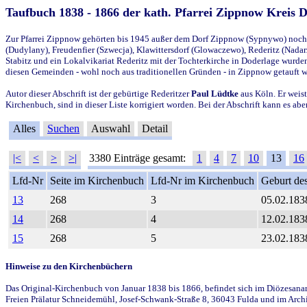
Taufbuch 1838 - 1866 der kath. Pfarrei Zippnow Kreis 
Zur Pfarrei Zippnow gehörten bis 1945 außer dem Dorf Zippnow (Sypnywo) noch d
(Dudylany), Freudenfier (Szwecja), Klawittersdorf (Glowaczewo), Rederitz (Nadarz
Stabitz und ein Lokalvikariat Rederitz mit der Tochterkirche in Doderlage wurd
diesen Gemeinden - wohl noch aus traditionellen Gründen - in Zippnow getauft 
Autor dieser Abschrift ist der gebürtige Rederitzer
Paul Lüdtke
aus Köln. Er weist
Kirchenbuch, sind in dieser Liste korrigiert worden. Bei der Abschrift kann es 
Alles
Suchen
Auswahl
Detail
|<
<
>
>|
3380 Einträge gesamt:
1
4
7
10
13
16
Lfd-Nr
Seite im Kirchenbuch
Lfd-Nr im Kirchenbuch
Geburt des
13
268
3
05.02.183
14
268
4
12.02.183
15
268
5
23.02.183
Hinweise zu den Kirchenbüchern
Das Original-Kirchenbuch von Januar 1838 bis 1866, befindet sich im Diözesanarch
Freien Prälatur Schneidemühl, Josef-Schwank-Straße 8, 36043 Fulda und im Archi