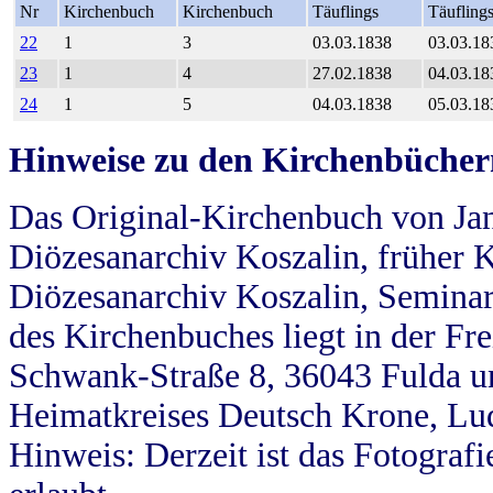
Nr
Kirchenbuch
Kirchenbuch
Täuflings
Täufling
22
1
3
03.03.1838
03.03.18
23
1
4
27.02.1838
04.03.18
24
1
5
04.03.1838
05.03.18
Hinweise zu den Kirchenbücher
Das Original-Kirchenbuch von Jan
Diözesanarchiv Koszalin, früher Kö
Diözesanarchiv Koszalin, Seminar
des Kirchenbuches liegt in der Fr
Schwank-Straße 8, 36043 Fulda u
Heimatkreises Deutsch Krone, Lu
Hinweis: Derzeit ist das Fotograf