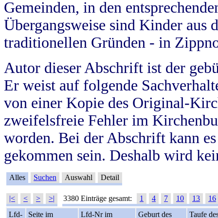
Gemeinden, in den entsprechende
Übergangsweise sind Kinder aus 
traditionellen Gründen - in Zippn
Autor dieser Abschrift ist der geb
Er weist auf folgende Sachverhalte
von einer Kopie des Original-Kirc
zweifelsfreie Fehler im Kirchenbuc
worden. Bei der Abschrift kann e
gekommen sein. Deshalb wird kein
Alles
Suchen
Auswahl
Detail
|<
<
>
>|
3380 Einträge gesamt:
1
4
7
10
13
16
Lfd-
Seite im
Lfd-Nr im
Geburt des
Taufe de