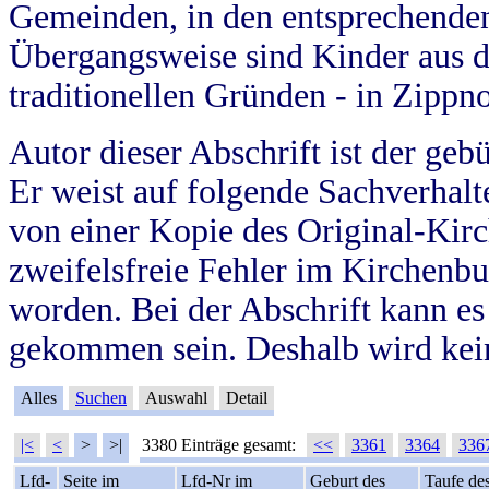
Gemeinden, in den entsprechende
Übergangsweise sind Kinder aus 
traditionellen Gründen - in Zippn
Autor dieser Abschrift ist der geb
Er weist auf folgende Sachverhalte
von einer Kopie des Original-Kirc
zweifelsfreie Fehler im Kirchenbuc
worden. Bei der Abschrift kann e
gekommen sein. Deshalb wird kein
Alles
Suchen
Auswahl
Detail
|<
<
>
>|
3380 Einträge gesamt:
<<
3361
3364
336
Lfd-
Seite im
Lfd-Nr im
Geburt des
Taufe de