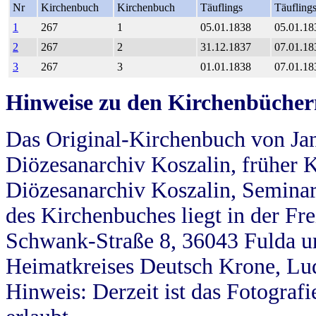
Nr
Kirchenbuch
Kirchenbuch
Täuflings
Täufling
1
267
1
05.01.1838
05.01.18
2
267
2
31.12.1837
07.01.18
3
267
3
01.01.1838
07.01.18
Hinweise zu den Kirchenbücher
Das Original-Kirchenbuch von Jan
Diözesanarchiv Koszalin, früher Kö
Diözesanarchiv Koszalin, Seminar
des Kirchenbuches liegt in der Fr
Schwank-Straße 8, 36043 Fulda u
Heimatkreises Deutsch Krone, Lu
Hinweis: Derzeit ist das Fotograf