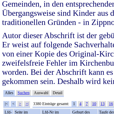
Gemeinden, in den entsprechende
Übergangsweise sind Kinder aus 
traditionellen Gründen - in Zippn
Autor dieser Abschrift ist der geb
Er weist auf folgende Sachverhalte
von einer Kopie des Original-Kirc
zweifelsfreie Fehler im Kirchenbuc
worden. Bei der Abschrift kann e
gekommen sein. Deshalb wird kein
Alles
Suchen
Auswahl
Detail
|<
<
>
>|
3380 Einträge gesamt:
1
4
7
10
13
16
Lfd-
Seite im
Lfd-Nr im
Geburt des
Taufe de