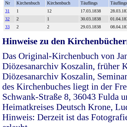
Nr
Kirchenbuch
Kirchenbuch
Täuflings
Täufling
31
1
12
17.03.1838
28.03.18
32
2
1
30.03.1838
01.04.18
33
2
2
29.03.1838
08.04.18
Hinweise zu den Kirchenbücher
Das Original-Kirchenbuch von Jan
Diözesanarchiv Koszalin, früher Kö
Diözesanarchiv Koszalin, Seminar
des Kirchenbuches liegt in der Fr
Schwank-Straße 8, 36043 Fulda u
Heimatkreises Deutsch Krone, Lu
Hinweis: Derzeit ist das Fotograf