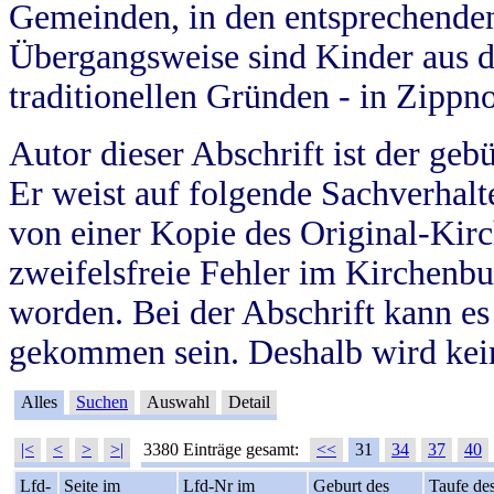
Gemeinden, in den entsprechende
Übergangsweise sind Kinder aus 
traditionellen Gründen - in Zippn
Autor dieser Abschrift ist der geb
Er weist auf folgende Sachverhalte
von einer Kopie des Original-Kirc
zweifelsfreie Fehler im Kirchenbuc
worden. Bei der Abschrift kann e
gekommen sein. Deshalb wird kein
Alles
Suchen
Auswahl
Detail
|<
<
>
>|
3380 Einträge gesamt:
<<
31
34
37
40
Lfd-
Seite im
Lfd-Nr im
Geburt des
Taufe de