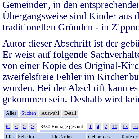
Gemeinden, in den entsprechende
Übergangsweise sind Kinder aus 
traditionellen Gründen - in Zippn
Autor dieser Abschrift ist der geb
Er weist auf folgende Sachverhalte
von einer Kopie des Original-Kirc
zweifelsfreie Fehler im Kirchenbuc
worden. Bei der Abschrift kann e
gekommen sein. Deshalb wird kein
Alles
Suchen
Auswahl
Detail
|<
<
>
>|
3380 Einträge gesamt:
1
4
7
10
13
16
Lfd-
Seite im
Lfd-Nr im
Geburt des
Taufe de