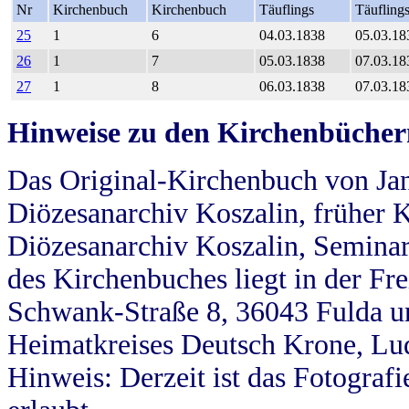
Nr
Kirchenbuch
Kirchenbuch
Täuflings
Täufling
25
1
6
04.03.1838
05.03.18
26
1
7
05.03.1838
07.03.18
27
1
8
06.03.1838
07.03.18
Hinweise zu den Kirchenbücher
Das Original-Kirchenbuch von Jan
Diözesanarchiv Koszalin, früher Kö
Diözesanarchiv Koszalin, Seminar
des Kirchenbuches liegt in der Fr
Schwank-Straße 8, 36043 Fulda u
Heimatkreises Deutsch Krone, Lu
Hinweis: Derzeit ist das Fotograf