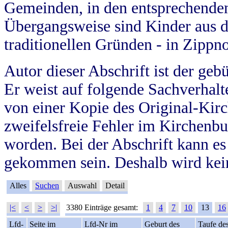
Gemeinden, in den entsprechende
Übergangsweise sind Kinder aus 
traditionellen Gründen - in Zippn
Autor dieser Abschrift ist der geb
Er weist auf folgende Sachverhalte
von einer Kopie des Original-Kirc
zweifelsfreie Fehler im Kirchenbuc
worden. Bei der Abschrift kann e
gekommen sein. Deshalb wird kein
Alles
Suchen
Auswahl
Detail
|<
<
>
>|
3380 Einträge gesamt:
1
4
7
10
13
16
Lfd-
Seite im
Lfd-Nr im
Geburt des
Taufe de