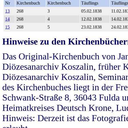
Nr
Kirchenbuch
Kirchenbuch
Täuflings
Täufling
13
268
3
05.02.1838
11.02.18
14
268
4
12.02.1838
14.02.18
15
268
5
23.02.1838
24.02.18
Hinweise zu den Kirchenbücher
Das Original-Kirchenbuch von Jan
Diözesanarchiv Koszalin, früher Kö
Diözesanarchiv Koszalin, Seminar
des Kirchenbuches liegt in der Fr
Schwank-Straße 8, 36043 Fulda u
Heimatkreises Deutsch Krone, Lu
Hinweis: Derzeit ist das Fotograf