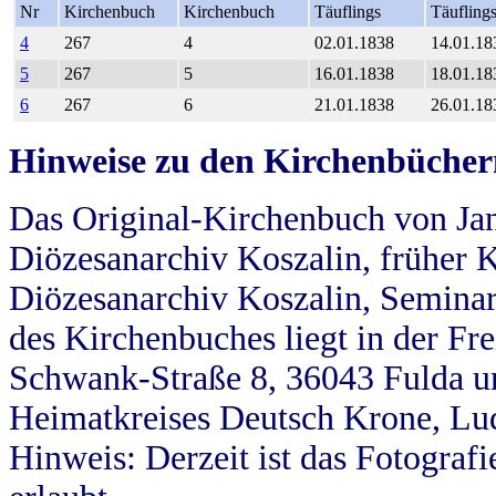
Nr
Kirchenbuch
Kirchenbuch
Täuflings
Täufling
4
267
4
02.01.1838
14.01.18
5
267
5
16.01.1838
18.01.18
6
267
6
21.01.1838
26.01.18
Hinweise zu den Kirchenbücher
Das Original-Kirchenbuch von Jan
Diözesanarchiv Koszalin, früher Kö
Diözesanarchiv Koszalin, Seminar
des Kirchenbuches liegt in der Fr
Schwank-Straße 8, 36043 Fulda u
Heimatkreises Deutsch Krone, Lu
Hinweis: Derzeit ist das Fotograf