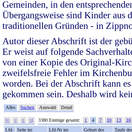
Gemeinden, in den entsprechende
Übergangsweise sind Kinder aus 
traditionellen Gründen - in Zippn
Autor dieser Abschrift ist der geb
Er weist auf folgende Sachverhalte
von einer Kopie des Original-Kirc
zweifelsfreie Fehler im Kirchenbuc
worden. Bei der Abschrift kann e
gekommen sein. Deshalb wird kein
Alles
Suchen
Auswahl
Detail
|<
<
>
>|
3380 Einträge gesamt:
1
4
7
10
13
16
Lfd-
Seite im
Lfd-Nr im
Geburt des
Taufe de