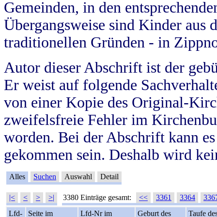
Gemeinden, in den entsprechende
Übergangsweise sind Kinder aus 
traditionellen Gründen - in Zippn
Autor dieser Abschrift ist der geb
Er weist auf folgende Sachverhalte
von einer Kopie des Original-Kirc
zweifelsfreie Fehler im Kirchenbuc
worden. Bei der Abschrift kann e
gekommen sein. Deshalb wird kein
Alles
Suchen
Auswahl
Detail
|<
<
>
>|
3380 Einträge gesamt:
<<
3361
3364
336
Lfd-
Seite im
Lfd-Nr im
Geburt des
Taufe de