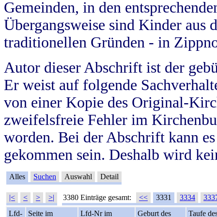
Gemeinden, in den entsprechende
Übergangsweise sind Kinder aus 
traditionellen Gründen - in Zippn
Autor dieser Abschrift ist der geb
Er weist auf folgende Sachverhalte
von einer Kopie des Original-Kirc
zweifelsfreie Fehler im Kirchenbuc
worden. Bei der Abschrift kann e
gekommen sein. Deshalb wird kein
Alles
Suchen
Auswahl
Detail
|<
<
>
>|
3380 Einträge gesamt:
<<
3331
3334
333
Lfd-
Seite im
Lfd-Nr im
Geburt des
Taufe de