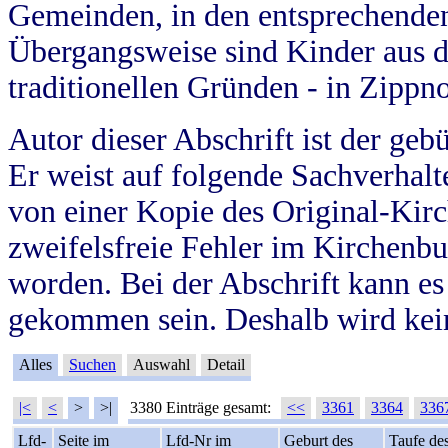
Gemeinden, in den entsprechende
Übergangsweise sind Kinder aus 
traditionellen Gründen - in Zippn
Autor dieser Abschrift ist der geb
Er weist auf folgende Sachverhalte
von einer Kopie des Original-Kirc
zweifelsfreie Fehler im Kirchenbuc
worden. Bei der Abschrift kann e
gekommen sein. Deshalb wird kein
Alles
Suchen
Auswahl
Detail
|<
<
>
>|
3380 Einträge gesamt:
<<
3361
3364
336
Lfd-
Seite im
Lfd-Nr im
Geburt des
Taufe de