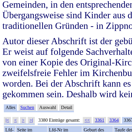
Gemeinden, in den entsprechende
Übergangsweise sind Kinder aus 
traditionellen Gründen - in Zippn
Autor dieser Abschrift ist der geb
Er weist auf folgende Sachverhalte
von einer Kopie des Original-Kirc
zweifelsfreie Fehler im Kirchenbuc
worden. Bei der Abschrift kann e
gekommen sein. Deshalb wird kein
Alles
Suchen
Auswahl
Detail
|<
<
>
>|
3380 Einträge gesamt:
<<
3361
3364
336
Lfd-
Seite im
Lfd-Nr im
Geburt des
Taufe de