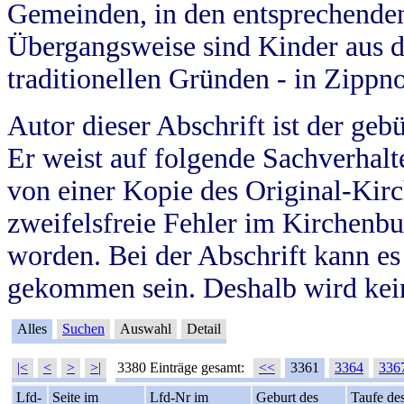
Gemeinden, in den entsprechende
Übergangsweise sind Kinder aus 
traditionellen Gründen - in Zippn
Autor dieser Abschrift ist der geb
Er weist auf folgende Sachverhalte
von einer Kopie des Original-Kirc
zweifelsfreie Fehler im Kirchenbuc
worden. Bei der Abschrift kann e
gekommen sein. Deshalb wird kein
Alles
Suchen
Auswahl
Detail
|<
<
>
>|
3380 Einträge gesamt:
<<
3361
3364
336
Lfd-
Seite im
Lfd-Nr im
Geburt des
Taufe de