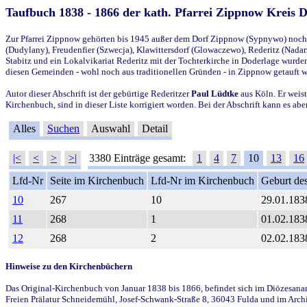
Taufbuch 1838 - 1866 der kath. Pfarrei Zippnow Kreis 
Zur Pfarrei Zippnow gehörten bis 1945 außer dem Dorf Zippnow (Sypnywo) noch d
(Dudylany), Freudenfier (Szwecja), Klawittersdorf (Glowaczewo), Rederitz (Nadarz
Stabitz und ein Lokalvikariat Rederitz mit der Tochterkirche in Doderlage wurd
diesen Gemeinden - wohl noch aus traditionellen Gründen - in Zippnow getauft 
Autor dieser Abschrift ist der gebürtige Rederitzer
Paul Lüdtke
aus Köln. Er weist
Kirchenbuch, sind in dieser Liste korrigiert worden. Bei der Abschrift kann es 
Alles
Suchen
Auswahl
Detail
|<
<
>
>|
3380 Einträge gesamt:
1
4
7
10
13
16
Lfd-Nr
Seite im Kirchenbuch
Lfd-Nr im Kirchenbuch
Geburt des
10
267
10
29.01.183
11
268
1
01.02.183
12
268
2
02.02.183
Hinweise zu den Kirchenbüchern
Das Original-Kirchenbuch von Januar 1838 bis 1866, befindet sich im Diözesanarch
Freien Prälatur Schneidemühl, Josef-Schwank-Straße 8, 36043 Fulda und im Archi