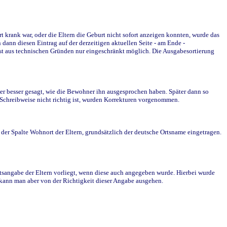
krank war, oder die Eltern die Geburt nicht sofort anzeigen konnten, wurde das
ann diesen Eintrag auf der derzeitigen aktuellen Seite - am Ende -
st aus technischen Gründen nur eingeschränkt möglich. Die Ausgabesortierung
r besser gesagt, wie die Bewohner ihn ausgesprochen haben. Später dann so
e Schreibweise nicht richtig ist, wurden Korrekturen vorgenommen.
r Spalte Wohnort der Eltern, grundsätzlich der deutsche Ortsname eingetragen.
rtsangabe der Eltern vorliegt, wenn diese auch angegeben wurde. Hierbei wurde
d kann man aber von der Richtigkeit dieser Angabe ausgehen.