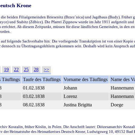
Deutsch Krone
ie beiden Filialgemeinden Briesenitz (Brzez`nica) und Jagdhaus (Budy). Früher g
yce) und Stabitz (Zdbice). Die Pfarrei Zippnow wurde im Jahr 1911 aufgeteilt und e
en errichtet. Ab diesem Zeitpunkt, müssen für diese ländlichen Gemeinden, in den
worden.
 auf folgende Sachverhalte hin: Die vorliegende Transkription ist von einer Kopie 
aber dennoch zu Übertragungsfehlern gekommen sein. Deshalb wird kein Anspruch auf 
19
22
25
28
>>
 Täuflings
Taufe des Täuflings
Vorname des Täuflings
Name des Va
8
01.02.1838
Johann
Hannemann
8
03.02.1838
Lorenz
Hannemann
8
08.02.1838
Justina Brigitta
Doege
iv Koszalin, früher Köslin, in Polen. Die Anschrift lautet: Diözesanarchiv Koszal
v der Heimatstube des Heimatkreises Deutsch Krone, Ludwigsweg 10, 49152 Bad Ess