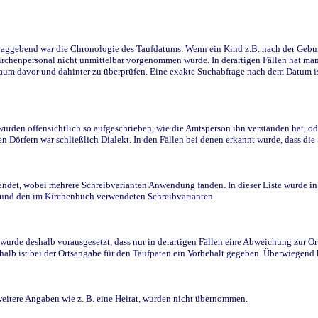
ggebend war die Chronologie des Taufdatums. Wenn ein Kind z.B. nach der Geburt 
rchenpersonal nicht unmittelbar vorgenommen wurde. In derartigen Fällen hat man d
raum davor und dahinter zu überprüfen. Eine exakte Suchabfrage nach dem Datum i
den offensichtlich so aufgeschrieben, wie die Amtsperson ihn verstanden hat, ode
n Dörfern war schließlich Dialekt. In den Fällen bei denen erkannt wurde, dass di
t, wobei mehrere Schreibvarianten Anwendung fanden. In dieser Liste wurde in de
n und den im Kirchenbuch verwendeten Schreibvarianten.
wurde deshalb vorausgesetzt, dass nur in derartigen Fällen eine Abweichung zur O
eshalb ist bei der Ortsangabe für den Taufpaten ein Vorbehalt gegeben. Überwiegen
weitere Angaben wie z. B. eine Heirat, wurden nicht übernommen.