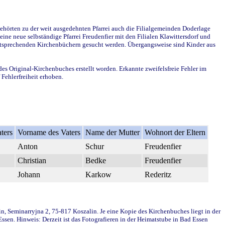
ehörten zu der weit ausgedehnten Pfarrei auch die Filialgemeinden Doderlage
ine neue selbständige Pfarrei Freudenfier mit den Filialen Klawittersdorf und
 entsprechenden Kirchenbüchern gesucht werden. Übergangsweise sind Kinder aus
des Original-Kirchenbuches erstellt worden. Erkannte zweifelsfreie Fehler im
Fehlerfreiheit erhoben.
ters
Vorname des Vaters
Name der Mutter
Wohnort der Eltern
Anton
Schur
Freudenfier
Christian
Bedke
Freudenfier
Johann
Karkow
Rederitz
in, Seminarryjna 2, 75-817 Koszalin. Je eine Kopie des Kirchenbuches liegt in der
en. Hinweis: Derzeit ist das Fotografieren in der Heimatstube in Bad Essen