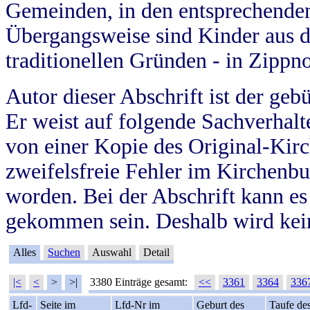
Gemeinden, in den entsprechende
Übergangsweise sind Kinder aus 
traditionellen Gründen - in Zippn
Autor dieser Abschrift ist der geb
Er weist auf folgende Sachverhalte
von einer Kopie des Original-Kirc
zweifelsfreie Fehler im Kirchenbuc
worden. Bei der Abschrift kann e
gekommen sein. Deshalb wird kein
Alles
Suchen
Auswahl
Detail
|<
<
>
>|
3380 Einträge gesamt:
<<
3361
3364
336
Lfd-
Seite im
Lfd-Nr im
Geburt des
Taufe de