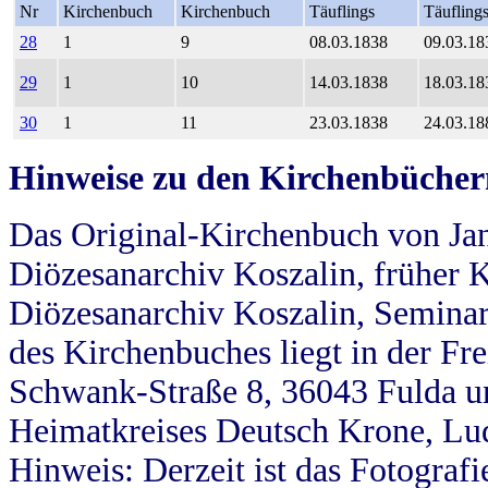
Nr
Kirchenbuch
Kirchenbuch
Täuflings
Täufling
28
1
9
08.03.1838
09.03.18
29
1
10
14.03.1838
18.03.18
30
1
11
23.03.1838
24.03.18
Hinweise zu den Kirchenbücher
Das Original-Kirchenbuch von Jan
Diözesanarchiv Koszalin, früher Kö
Diözesanarchiv Koszalin, Seminar
des Kirchenbuches liegt in der Fr
Schwank-Straße 8, 36043 Fulda u
Heimatkreises Deutsch Krone, Lu
Hinweis: Derzeit ist das Fotograf