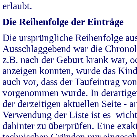
erlaubt.
Die Reihenfolge der Einträge
Die ursprüngliche Reihenfolge au
Ausschlaggebend war die Chronol
z.B. nach der Geburt krank war, od
anzeigen konnten, wurde das Kind
auch vor, dass der Taufeintrag vo
vorgenommen wurde. In derartigen
der derzeitigen aktuellen Seite -
Verwendung der Liste ist es wich
dahinter zu überprüfen. Eine exa
technischen Gründen nur eingesch