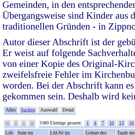
Gemeinden, in den entsprechende
Übergangsweise sind Kinder aus 
traditionellen Gründen - in Zippn
Autor dieser Abschrift ist der geb
Er weist auf folgende Sachverhalte
von einer Kopie des Original-Kirc
zweifelsfreie Fehler im Kirchenbuc
worden. Bei der Abschrift kann e
gekommen sein. Deshalb wird kein
Alles
Suchen
Auswahl
Detail
|<
<
>
>|
3380 Einträge gesamt:
1
4
7
10
13
16
Lfd-
Seite im
Lfd-Nr im
Geburt des
Taufe de