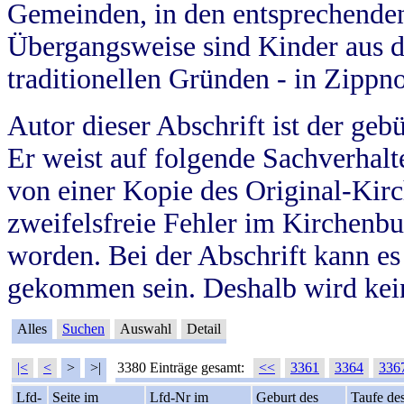
Gemeinden, in den entsprechende
Übergangsweise sind Kinder aus 
traditionellen Gründen - in Zippn
Autor dieser Abschrift ist der geb
Er weist auf folgende Sachverhalte
von einer Kopie des Original-Kirc
zweifelsfreie Fehler im Kirchenbuc
worden. Bei der Abschrift kann e
gekommen sein. Deshalb wird kein
Alles
Suchen
Auswahl
Detail
|<
<
>
>|
3380 Einträge gesamt:
<<
3361
3364
336
Lfd-
Seite im
Lfd-Nr im
Geburt des
Taufe de