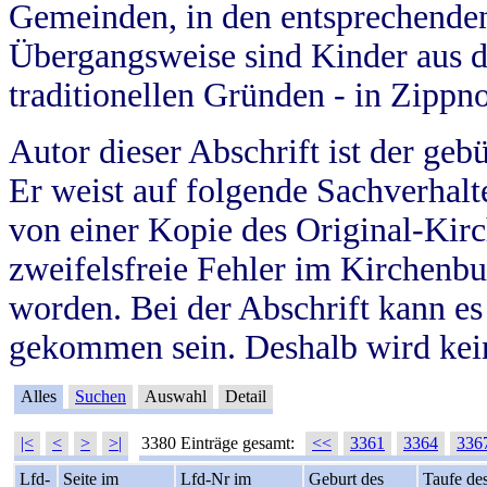
Gemeinden, in den entsprechende
Übergangsweise sind Kinder aus 
traditionellen Gründen - in Zippn
Autor dieser Abschrift ist der geb
Er weist auf folgende Sachverhalte
von einer Kopie des Original-Kirc
zweifelsfreie Fehler im Kirchenbuc
worden. Bei der Abschrift kann e
gekommen sein. Deshalb wird kein
Alles
Suchen
Auswahl
Detail
|<
<
>
>|
3380 Einträge gesamt:
<<
3361
3364
336
Lfd-
Seite im
Lfd-Nr im
Geburt des
Taufe de