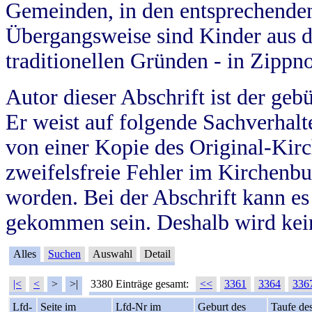
Gemeinden, in den entsprechende
Übergangsweise sind Kinder aus 
traditionellen Gründen - in Zippn
Autor dieser Abschrift ist der geb
Er weist auf folgende Sachverhalte
von einer Kopie des Original-Kirc
zweifelsfreie Fehler im Kirchenbuc
worden. Bei der Abschrift kann e
gekommen sein. Deshalb wird kein
Alles
Suchen
Auswahl
Detail
|<
<
>
>|
3380 Einträge gesamt:
<<
3361
3364
336
Lfd-
Seite im
Lfd-Nr im
Geburt des
Taufe de