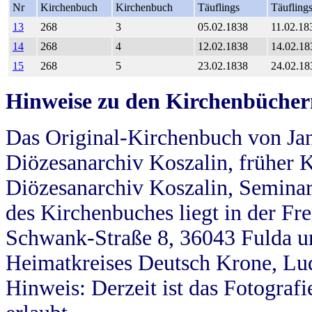
Nr
Kirchenbuch
Kirchenbuch
Täuflings
Täufling
13
268
3
05.02.1838
11.02.18
14
268
4
12.02.1838
14.02.18
15
268
5
23.02.1838
24.02.18
Hinweise zu den Kirchenbücher
Das Original-Kirchenbuch von Jan
Diözesanarchiv Koszalin, früher Kö
Diözesanarchiv Koszalin, Seminar
des Kirchenbuches liegt in der Fr
Schwank-Straße 8, 36043 Fulda u
Heimatkreises Deutsch Krone, Lu
Hinweis: Derzeit ist das Fotograf