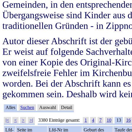
Gemeinden, in den entsprechende
Übergangsweise sind Kinder aus 
traditionellen Gründen - in Zippn
Autor dieser Abschrift ist der geb
Er weist auf folgende Sachverhalte
von einer Kopie des Original-Kirc
zweifelsfreie Fehler im Kirchenbuc
worden. Bei der Abschrift kann e
gekommen sein. Deshalb wird kein
Alles
Suchen
Auswahl
Detail
|<
<
>
>|
3380 Einträge gesamt:
1
4
7
10
13
16
Lfd-
Seite im
Lfd-Nr im
Geburt des
Taufe de