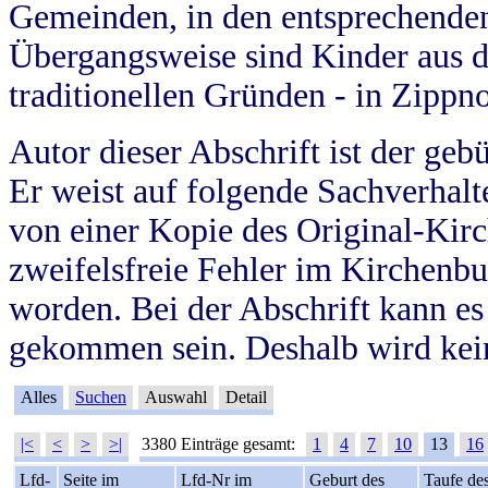
Gemeinden, in den entsprechende
Übergangsweise sind Kinder aus 
traditionellen Gründen - in Zippn
Autor dieser Abschrift ist der geb
Er weist auf folgende Sachverhalte
von einer Kopie des Original-Kirc
zweifelsfreie Fehler im Kirchenbuc
worden. Bei der Abschrift kann e
gekommen sein. Deshalb wird kein
Alles
Suchen
Auswahl
Detail
|<
<
>
>|
3380 Einträge gesamt:
1
4
7
10
13
16
Lfd-
Seite im
Lfd-Nr im
Geburt des
Taufe de