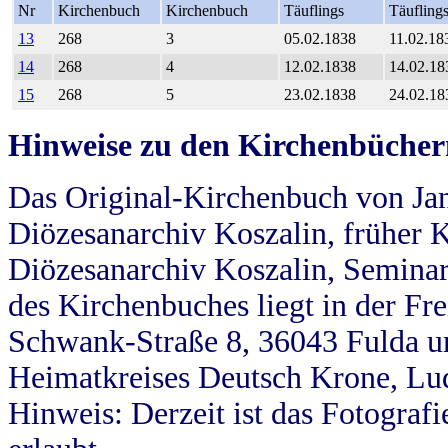
Nr
Kirchenbuch
Kirchenbuch
Täuflings
Täufling
13
268
3
05.02.1838
11.02.18
14
268
4
12.02.1838
14.02.18
15
268
5
23.02.1838
24.02.18
Hinweise zu den Kirchenbücher
Das Original-Kirchenbuch von Jan
Diözesanarchiv Koszalin, früher Kö
Diözesanarchiv Koszalin, Seminar
des Kirchenbuches liegt in der Fr
Schwank-Straße 8, 36043 Fulda u
Heimatkreises Deutsch Krone, Lu
Hinweis: Derzeit ist das Fotograf