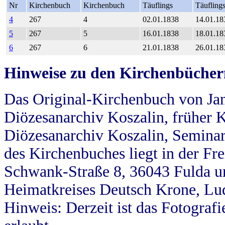
Nr
Kirchenbuch
Kirchenbuch
Täuflings
Täufling
4
267
4
02.01.1838
14.01.18
5
267
5
16.01.1838
18.01.18
6
267
6
21.01.1838
26.01.18
Hinweise zu den Kirchenbücher
Das Original-Kirchenbuch von Jan
Diözesanarchiv Koszalin, früher Kö
Diözesanarchiv Koszalin, Seminar
des Kirchenbuches liegt in der Fr
Schwank-Straße 8, 36043 Fulda u
Heimatkreises Deutsch Krone, Lu
Hinweis: Derzeit ist das Fotograf