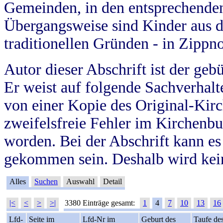
Gemeinden, in den entsprechende
Übergangsweise sind Kinder aus 
traditionellen Gründen - in Zippn
Autor dieser Abschrift ist der geb
Er weist auf folgende Sachverhalte
von einer Kopie des Original-Kirc
zweifelsfreie Fehler im Kirchenbuc
worden. Bei der Abschrift kann e
gekommen sein. Deshalb wird kein
Alles
Suchen
Auswahl
Detail
|<
<
>
>|
3380 Einträge gesamt:
1
4
7
10
13
16
Lfd-
Seite im
Lfd-Nr im
Geburt des
Taufe de