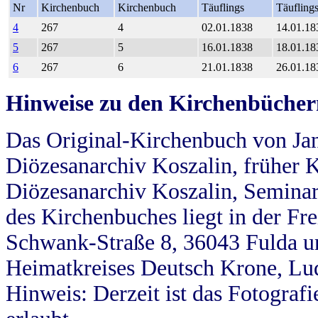
Nr
Kirchenbuch
Kirchenbuch
Täuflings
Täufling
4
267
4
02.01.1838
14.01.18
5
267
5
16.01.1838
18.01.18
6
267
6
21.01.1838
26.01.18
Hinweise zu den Kirchenbücher
Das Original-Kirchenbuch von Jan
Diözesanarchiv Koszalin, früher Kö
Diözesanarchiv Koszalin, Seminar
des Kirchenbuches liegt in der Fr
Schwank-Straße 8, 36043 Fulda u
Heimatkreises Deutsch Krone, Lu
Hinweis: Derzeit ist das Fotograf