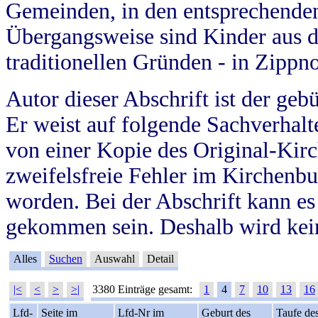
Gemeinden, in den entsprechende
Übergangsweise sind Kinder aus 
traditionellen Gründen - in Zippn
Autor dieser Abschrift ist der geb
Er weist auf folgende Sachverhalte
von einer Kopie des Original-Kirc
zweifelsfreie Fehler im Kirchenbuc
worden. Bei der Abschrift kann e
gekommen sein. Deshalb wird kein
Alles
Suchen
Auswahl
Detail
|<
<
>
>|
3380 Einträge gesamt:
1
4
7
10
13
16
Lfd-
Seite im
Lfd-Nr im
Geburt des
Taufe de