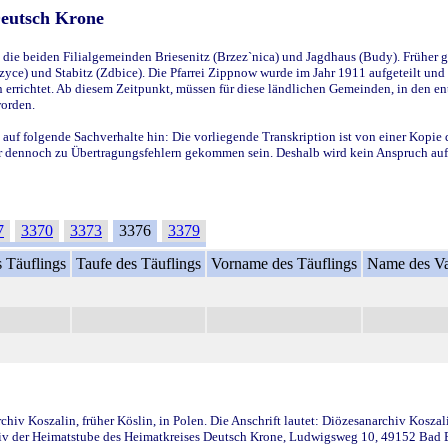
Deutsch Krone
ie beiden Filialgemeinden Briesenitz (Brzez`nica) und Jagdhaus (Budy). Früher g
yce) und Stabitz (Zdbice). Die Pfarrei Zippnow wurde im Jahr 1911 aufgeteilt und e
en errichtet. Ab diesem Zeitpunkt, müssen für diese ländlichen Gemeinden, in den
worden.
 auf folgende Sachverhalte hin: Die vorliegende Transkription ist von einer Kopie 
aber dennoch zu Übertragungsfehlern gekommen sein. Deshalb wird kein Anspruch auf 
7
3370
3373
3376
3379
 Täuflings
Taufe des Täuflings
Vorname des Täuflings
Name des Va
iv Koszalin, früher Köslin, in Polen. Die Anschrift lautet: Diözesanarchiv Koszal
v der Heimatstube des Heimatkreises Deutsch Krone, Ludwigsweg 10, 49152 Bad Ess