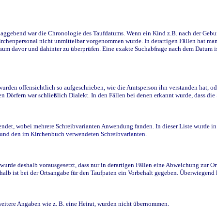
ggebend war die Chronologie des Taufdatums. Wenn ein Kind z.B. nach der Geburt 
rchenpersonal nicht unmittelbar vorgenommen wurde. In derartigen Fällen hat man d
raum davor und dahinter zu überprüfen. Eine exakte Suchabfrage nach dem Datum i
den offensichtlich so aufgeschrieben, wie die Amtsperson ihn verstanden hat, ode
n Dörfern war schließlich Dialekt. In den Fällen bei denen erkannt wurde, dass di
t, wobei mehrere Schreibvarianten Anwendung fanden. In dieser Liste wurde in de
n und den im Kirchenbuch verwendeten Schreibvarianten.
wurde deshalb vorausgesetzt, dass nur in derartigen Fällen eine Abweichung zur O
eshalb ist bei der Ortsangabe für den Taufpaten ein Vorbehalt gegeben. Überwiegen
weitere Angaben wie z. B. eine Heirat, wurden nicht übernommen.