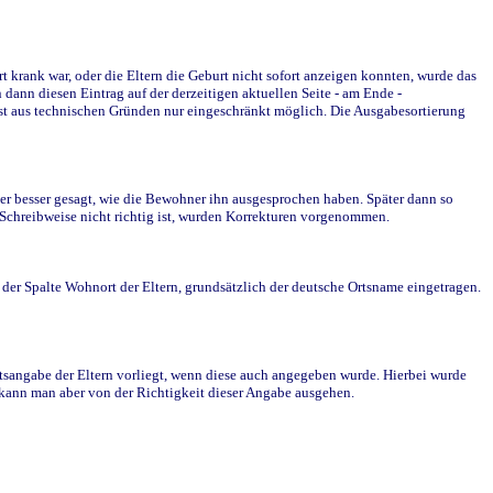
krank war, oder die Eltern die Geburt nicht sofort anzeigen konnten, wurde das
ann diesen Eintrag auf der derzeitigen aktuellen Seite - am Ende -
st aus technischen Gründen nur eingeschränkt möglich. Die Ausgabesortierung
r besser gesagt, wie die Bewohner ihn ausgesprochen haben. Später dann so
e Schreibweise nicht richtig ist, wurden Korrekturen vorgenommen.
r Spalte Wohnort der Eltern, grundsätzlich der deutsche Ortsname eingetragen.
rtsangabe der Eltern vorliegt, wenn diese auch angegeben wurde. Hierbei wurde
d kann man aber von der Richtigkeit dieser Angabe ausgehen.