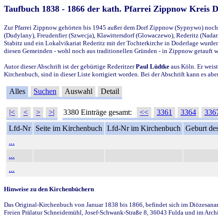
Taufbuch 1838 - 1866 der kath. Pfarrei Zippnow Kreis 
Zur Pfarrei Zippnow gehörten bis 1945 außer dem Dorf Zippnow (Sypnywo) noch d
(Dudylany), Freudenfier (Szwecja), Klawittersdorf (Glowaczewo), Rederitz (Nadarz
Stabitz und ein Lokalvikariat Rederitz mit der Tochterkirche in Doderlage wurd
diesen Gemeinden - wohl noch aus traditionellen Gründen - in Zippnow getauft 
Autor dieser Abschrift ist der gebürtige Rederitzer
Paul Lüdtke
aus Köln. Er weist
Kirchenbuch, sind in dieser Liste korrigiert worden. Bei der Abschrift kann es 
Alles
Suchen
Auswahl
Detail
|<
<
>
>|
3380 Einträge gesamt:
<<
3361
3364
336
Lfd-Nr
Seite im Kirchenbuch
Lfd-Nr im Kirchenbuch
Geburt des
...
...
...
Hinweise zu den Kirchenbüchern
Das Original-Kirchenbuch von Januar 1838 bis 1866, befindet sich im Diözesanarch
Freien Prälatur Schneidemühl, Josef-Schwank-Straße 8, 36043 Fulda und im Archi