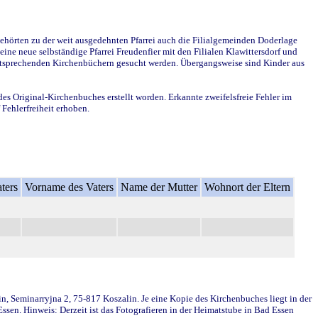
ehörten zu der weit ausgedehnten Pfarrei auch die Filialgemeinden Doderlage
ine neue selbständige Pfarrei Freudenfier mit den Filialen Klawittersdorf und
 entsprechenden Kirchenbüchern gesucht werden. Übergangsweise sind Kinder aus
des Original-Kirchenbuches erstellt worden. Erkannte zweifelsfreie Fehler im
Fehlerfreiheit erhoben.
ters
Vorname des Vaters
Name der Mutter
Wohnort der Eltern
in, Seminarryjna 2, 75-817 Koszalin. Je eine Kopie des Kirchenbuches liegt in der
en. Hinweis: Derzeit ist das Fotografieren in der Heimatstube in Bad Essen