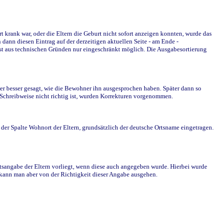
krank war, oder die Eltern die Geburt nicht sofort anzeigen konnten, wurde das
ann diesen Eintrag auf der derzeitigen aktuellen Seite - am Ende -
st aus technischen Gründen nur eingeschränkt möglich. Die Ausgabesortierung
r besser gesagt, wie die Bewohner ihn ausgesprochen haben. Später dann so
e Schreibweise nicht richtig ist, wurden Korrekturen vorgenommen.
r Spalte Wohnort der Eltern, grundsätzlich der deutsche Ortsname eingetragen.
rtsangabe der Eltern vorliegt, wenn diese auch angegeben wurde. Hierbei wurde
d kann man aber von der Richtigkeit dieser Angabe ausgehen.