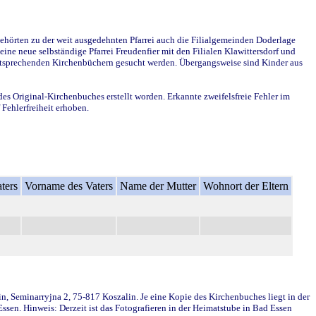
ehörten zu der weit ausgedehnten Pfarrei auch die Filialgemeinden Doderlage
ine neue selbständige Pfarrei Freudenfier mit den Filialen Klawittersdorf und
 entsprechenden Kirchenbüchern gesucht werden. Übergangsweise sind Kinder aus
des Original-Kirchenbuches erstellt worden. Erkannte zweifelsfreie Fehler im
Fehlerfreiheit erhoben.
ters
Vorname des Vaters
Name der Mutter
Wohnort der Eltern
in, Seminarryjna 2, 75-817 Koszalin. Je eine Kopie des Kirchenbuches liegt in der
en. Hinweis: Derzeit ist das Fotografieren in der Heimatstube in Bad Essen