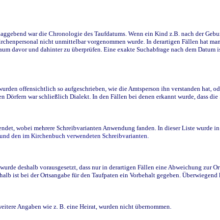
ggebend war die Chronologie des Taufdatums. Wenn ein Kind z.B. nach der Geburt 
rchenpersonal nicht unmittelbar vorgenommen wurde. In derartigen Fällen hat man d
raum davor und dahinter zu überprüfen. Eine exakte Suchabfrage nach dem Datum i
den offensichtlich so aufgeschrieben, wie die Amtsperson ihn verstanden hat, ode
n Dörfern war schließlich Dialekt. In den Fällen bei denen erkannt wurde, dass di
t, wobei mehrere Schreibvarianten Anwendung fanden. In dieser Liste wurde in de
n und den im Kirchenbuch verwendeten Schreibvarianten.
wurde deshalb vorausgesetzt, dass nur in derartigen Fällen eine Abweichung zur O
eshalb ist bei der Ortsangabe für den Taufpaten ein Vorbehalt gegeben. Überwiegen
weitere Angaben wie z. B. eine Heirat, wurden nicht übernommen.