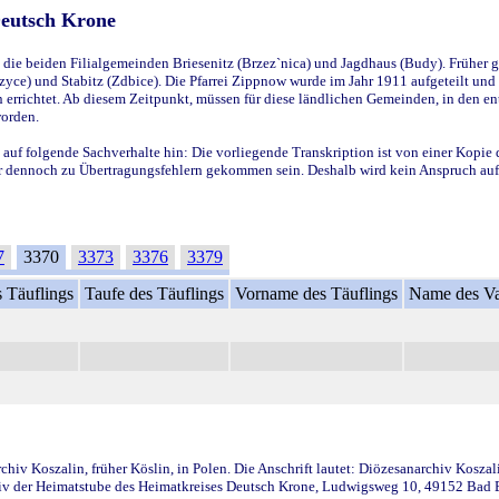
Deutsch Krone
ie beiden Filialgemeinden Briesenitz (Brzez`nica) und Jagdhaus (Budy). Früher g
yce) und Stabitz (Zdbice). Die Pfarrei Zippnow wurde im Jahr 1911 aufgeteilt und e
en errichtet. Ab diesem Zeitpunkt, müssen für diese ländlichen Gemeinden, in den
worden.
 auf folgende Sachverhalte hin: Die vorliegende Transkription ist von einer Kopie 
aber dennoch zu Übertragungsfehlern gekommen sein. Deshalb wird kein Anspruch auf 
7
3370
3373
3376
3379
 Täuflings
Taufe des Täuflings
Vorname des Täuflings
Name des Va
iv Koszalin, früher Köslin, in Polen. Die Anschrift lautet: Diözesanarchiv Koszal
v der Heimatstube des Heimatkreises Deutsch Krone, Ludwigsweg 10, 49152 Bad Ess