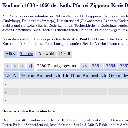
Taufbuch 1838 - 1866 der kath. Pfarrei Zippnow Kreis 
Zur Pfarrei Zippnow gehörten bis 1945 außer dem Dorf Zippnow (Sypnywo) noch d
(Dudylany), Freudenfier (Szwecja), Klawittersdorf (Glowaczewo), Rederitz (Nadarz
Stabitz und ein Lokalvikariat Rederitz mit der Tochterkirche in Doderlage wurd
diesen Gemeinden - wohl noch aus traditionellen Gründen - in Zippnow getauft 
Autor dieser Abschrift ist der gebürtige Rederitzer
Paul Lüdtke
aus Köln. Er weist
Kirchenbuch, sind in dieser Liste korrigiert worden. Bei der Abschrift kann es 
Alles
Suchen
Auswahl
Detail
|<
<
>
>|
3380 Einträge gesamt:
<<
3361
3364
336
Lfd-Nr
Seite im Kirchenbuch
Lfd-Nr im Kirchenbuch
Geburt des
...
...
...
Hinweise zu den Kirchenbüchern
Das Original-Kirchenbuch von Januar 1838 bis 1866, befindet sich im Diözesanarch
Freien Prälatur Schneidemühl, Josef-Schwank-Straße 8, 36043 Fulda und im Archi