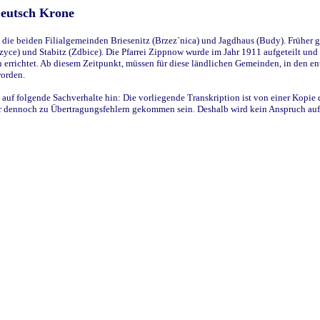
Deutsch Krone
ie beiden Filialgemeinden Briesenitz (Brzez`nica) und Jagdhaus (Budy). Früher g
yce) und Stabitz (Zdbice). Die Pfarrei Zippnow wurde im Jahr 1911 aufgeteilt und e
en errichtet. Ab diesem Zeitpunkt, müssen für diese ländlichen Gemeinden, in den
worden.
 auf folgende Sachverhalte hin: Die vorliegende Transkription ist von einer Kopie 
aber dennoch zu Übertragungsfehlern gekommen sein. Deshalb wird kein Anspruch auf 