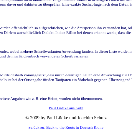
raum davor und dahinter zu überprüfen. Eine exakte Suchabfrage nach dem Datum i
den offensichtlich so aufgeschrieben, wie die Amtsperson ihn verstanden hat, ode
n Dörfern war schließlich Dialekt. In den Fällen bei denen erkannt wurde, dass di
t, wobei mehrere Schreibvarianten Anwendung fanden. In dieser Liste wurde in de
n und den im Kirchenbuch verwendeten Schreibvarianten.
wurde deshalb vorausgesetzt, dass nur in derartigen Fällen eine Abweichung zur O
eshalb ist bei der Ortsangabe für den Taufpaten ein Vorbehalt gegeben. Überwiegen
weitere Angaben wie z. B. eine Heirat, wurden nicht übernommen.
Paul Lüdtke aus Köln
© 2009 by Paul Lüdke und Joachim Schulz
zurück zu: Back to the Roots in Deutsch Krone