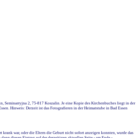
in, Seminarryjna 2, 75-817 Koszalin. Je eine Kopie des Kirchenbuches liegt in der
en. Hinweis: Derzeit ist das Fotografieren in der Heimatstube in Bad Essen
krank war, oder die Eltern die Geburt nicht sofort anzeigen konnten, wurde das
ann diesen Eintrag auf der derzeitigen aktuellen Seite - am Ende -