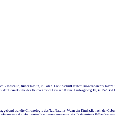
iv Koszalin, früher Köslin, in Polen. Die Anschrift lautet: Diözesanarchiv Koszal
v der Heimatstube des Heimatkreises Deutsch Krone, Ludwigsweg 10, 49152 Bad Ess
ggebend war die Chronologie des Taufdatums. Wenn ein Kind z.B. nach der Geburt 
rchenpersonal nicht unmittelbar vorgenommen wurde. In derartigen Fällen hat man d