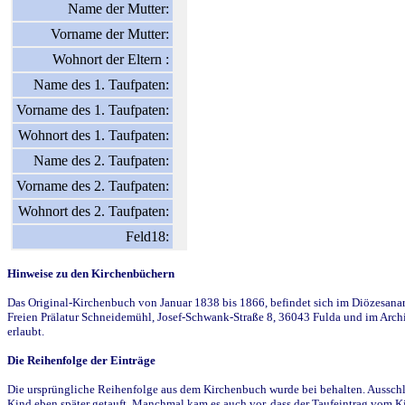
Name der Mutter:
Vorname der Mutter:
Wohnort der Eltern :
Name des 1. Taufpaten:
Vorname des 1. Taufpaten:
Wohnort des 1. Taufpaten:
Name des 2. Taufpaten:
Vorname des 2. Taufpaten:
Wohnort des 2. Taufpaten:
Feld18:
Hinweise zu den Kirchenbüchern
Das Original-Kirchenbuch von Januar 1838 bis 1866, befindet sich im Diözesanarch
Freien Prälatur Schneidemühl, Josef-Schwank-Straße 8, 36043 Fulda und im Archi
erlaubt.
Die Reihenfolge der Einträge
Die ursprüngliche Reihenfolge aus dem Kirchenbuch wurde bei behalten. Ausschla
Kind eben später getauft. Manchmal kam es auch vor, dass der Taufeintrag vom Ki