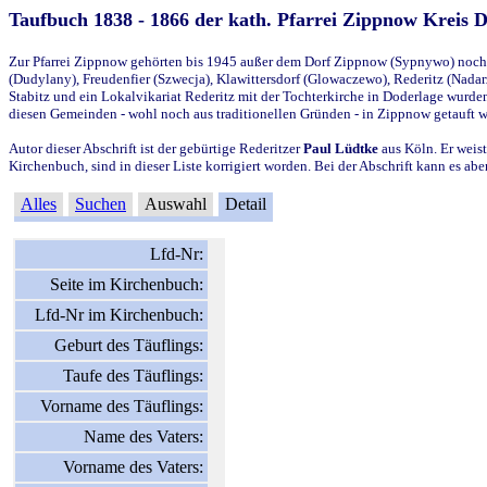
Taufbuch 1838 - 1866 der kath. Pfarrei Zippnow Kreis 
Zur Pfarrei Zippnow gehörten bis 1945 außer dem Dorf Zippnow (Sypnywo) noch d
(Dudylany), Freudenfier (Szwecja), Klawittersdorf (Glowaczewo), Rederitz (Nadarz
Stabitz und ein Lokalvikariat Rederitz mit der Tochterkirche in Doderlage wurd
diesen Gemeinden - wohl noch aus traditionellen Gründen - in Zippnow getauft 
Autor dieser Abschrift ist der gebürtige Rederitzer
Paul Lüdtke
aus Köln. Er weist
Kirchenbuch, sind in dieser Liste korrigiert worden. Bei der Abschrift kann es 
Alles
Suchen
Auswahl
Detail
Lfd-Nr:
Seite im Kirchenbuch:
Lfd-Nr im Kirchenbuch:
Geburt des Täuflings:
Taufe des Täuflings:
Vorname des Täuflings:
Name des Vaters:
Vorname des Vaters: