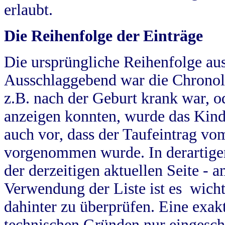
erlaubt.
Die Reihenfolge der Einträge
Die ursprüngliche Reihenfolge au
Ausschlaggebend war die Chronol
z.B. nach der Geburt krank war, od
anzeigen konnten, wurde das Kind
auch vor, dass der Taufeintrag vo
vorgenommen wurde. In derartigen
der derzeitigen aktuellen Seite -
Verwendung der Liste ist es wich
dahinter zu überprüfen. Eine exa
technischen Gründen nur eingesch