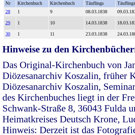
Nr
Kirchenbuch
Kirchenbuch
Täuflings
Täufling
28
1
9
08.03.1838
09.03.18
29
1
10
14.03.1838
18.03.18
30
1
11
23.03.1838
24.03.18
Hinweise zu den Kirchenbücher
Das Original-Kirchenbuch von Jan
Diözesanarchiv Koszalin, früher Kö
Diözesanarchiv Koszalin, Seminar
des Kirchenbuches liegt in der Fr
Schwank-Straße 8, 36043 Fulda u
Heimatkreises Deutsch Krone, Lu
Hinweis: Derzeit ist das Fotograf