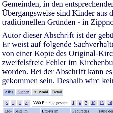
Gemeinden, in den entsprechende
Übergangsweise sind Kinder aus 
traditionellen Gründen - in Zippn
Autor dieser Abschrift ist der geb
Er weist auf folgende Sachverhalte
von einer Kopie des Original-Kirc
zweifelsfreie Fehler im Kirchenbuc
worden. Bei der Abschrift kann e
gekommen sein. Deshalb wird kein
Alles
Suchen
Auswahl
Detail
|<
<
>
>|
3380 Einträge gesamt:
1
4
7
10
13
16
Lfd-
Seite im
Lfd-Nr im
Geburt des
Taufe de