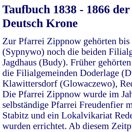
Taufbuch 1838 - 1866 der
Deutsch Krone
Zur Pfarrei Zippnow gehörten bi
(Sypnywo) noch die beiden Filial
Jagdhaus (Budy). Früher gehörten 
die Filialgemeinden Doderlage (D
Klawittersdorf (Glowaczewo), Red
Die Pfarrei Zippnow wurde im Jah
selbständige Pfarrei Freudenfier m
Stabitz und ein Lokalvikariat Red
wurden errichtet. Ab diesem Zeitp