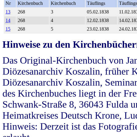
Nr
Kirchenbuch
Kirchenbuch
Täuflings
Täufling
13
268
3
05.02.1838
11.02.18
14
268
4
12.02.1838
14.02.18
15
268
5
23.02.1838
24.02.18
Hinweise zu den Kirchenbücher
Das Original-Kirchenbuch von Jan
Diözesanarchiv Koszalin, früher Kö
Diözesanarchiv Koszalin, Seminar
des Kirchenbuches liegt in der Fr
Schwank-Straße 8, 36043 Fulda u
Heimatkreises Deutsch Krone, Lu
Hinweis: Derzeit ist das Fotograf