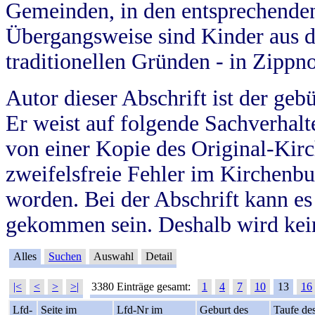
Gemeinden, in den entsprechende
Übergangsweise sind Kinder aus 
traditionellen Gründen - in Zippn
Autor dieser Abschrift ist der geb
Er weist auf folgende Sachverhalte
von einer Kopie des Original-Kirc
zweifelsfreie Fehler im Kirchenbuc
worden. Bei der Abschrift kann e
gekommen sein. Deshalb wird kein
Alles
Suchen
Auswahl
Detail
|<
<
>
>|
3380 Einträge gesamt:
1
4
7
10
13
16
Lfd-
Seite im
Lfd-Nr im
Geburt des
Taufe de