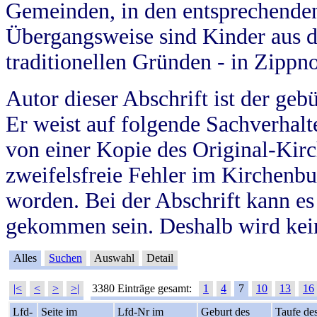
Gemeinden, in den entsprechende
Übergangsweise sind Kinder aus 
traditionellen Gründen - in Zippn
Autor dieser Abschrift ist der geb
Er weist auf folgende Sachverhalte
von einer Kopie des Original-Kirc
zweifelsfreie Fehler im Kirchenbuc
worden. Bei der Abschrift kann e
gekommen sein. Deshalb wird kein
Alles
Suchen
Auswahl
Detail
|<
<
>
>|
3380 Einträge gesamt:
1
4
7
10
13
16
Lfd-
Seite im
Lfd-Nr im
Geburt des
Taufe de