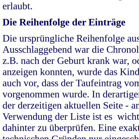
erlaubt.
Die Reihenfolge der Einträge
Die ursprüngliche Reihenfolge au
Ausschlaggebend war die Chronol
z.B. nach der Geburt krank war, od
anzeigen konnten, wurde das Kind
auch vor, dass der Taufeintrag vo
vorgenommen wurde. In derartigen
der derzeitigen aktuellen Seite -
Verwendung der Liste ist es wich
dahinter zu überprüfen. Eine exa
technischen Gründen nur eingesch