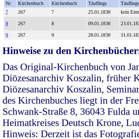
Nr
Kirchenbuch
Kirchenbuch
Täuflings
Täufling
7
267
7
25.01.1838
kein Eint
8
267
8
09.01.1838
23.01.18
9
267
9
28.01.1838
31.01.18
Hinweise zu den Kirchenbücher
Das Original-Kirchenbuch von Jan
Diözesanarchiv Koszalin, früher Kö
Diözesanarchiv Koszalin, Seminar
des Kirchenbuches liegt in der Fr
Schwank-Straße 8, 36043 Fulda u
Heimatkreises Deutsch Krone, Lu
Hinweis: Derzeit ist das Fotograf