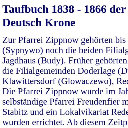
Taufbuch 1838 - 1866 der
Deutsch Krone
Zur Pfarrei Zippnow gehörten bi
(Sypnywo) noch die beiden Filial
Jagdhaus (Budy). Früher gehörten 
die Filialgemeinden Doderlage (D
Klawittersdorf (Glowaczewo), Red
Die Pfarrei Zippnow wurde im Jah
selbständige Pfarrei Freudenfier m
Stabitz und ein Lokalvikariat Red
wurden errichtet. Ab diesem Zeitp