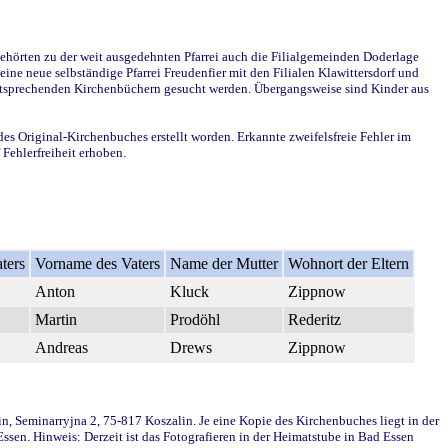
ehörten zu der weit ausgedehnten Pfarrei auch die Filialgemeinden Doderlage
ine neue selbständige Pfarrei Freudenfier mit den Filialen Klawittersdorf und
 entsprechenden Kirchenbüchern gesucht werden. Übergangsweise sind Kinder aus
des Original-Kirchenbuches erstellt worden. Erkannte zweifelsfreie Fehler im
Fehlerfreiheit erhoben.
ters
Vorname des Vaters
Name der Mutter
Wohnort der Eltern
Anton
Kluck
Zippnow
Martin
Prodöhl
Rederitz
Andreas
Drews
Zippnow
in, Seminarryjna 2, 75-817 Koszalin. Je eine Kopie des Kirchenbuches liegt in der
en. Hinweis: Derzeit ist das Fotografieren in der Heimatstube in Bad Essen