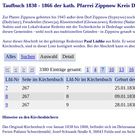
Taufbuch 1838 - 1866 der kath. Pfarrei Zippnow Kreis 
Zur Pfarrei Zippnow gehörten bis 1945 außer dem Dorf Zippnow (Sypnywo) noch d
(Dudylany), Freudenfier (Szwecja), Klawittersdorf (Glowaczewo), Rederitz (Nadarz
Stabitz und ein Lokalvikariat Rederitz mit der Tochterkirche in Doderlage wurd
diesen Gemeinden - wohl noch aus traditionellen Gründen - in Zippnow getauft 
Autor dieser Abschrift ist der gebürtige Rederitzer
Paul Lüdtke
aus Köln. Er weist
Kirchenbuch, sind in dieser Liste korrigiert worden. Bei der Abschrift kann es 
Alles
Suchen
Auswahl
Detail
|<
<
>
>|
3380 Einträge gesamt:
1
4
7
10
13
16
Lfd-Nr
Seite im Kirchenbuch
Lfd-Nr im Kirchenbuch
Geburt des
7
267
7
25.01.183
8
267
8
09.01.183
9
267
9
28.01.183
Hinweise zu den Kirchenbüchern
Das Original-Kirchenbuch von Januar 1838 bis 1866, befindet sich im Diözesanarch
Freien Prälatur Schneidemühl, Josef-Schwank-Straße 8, 36043 Fulda und im Archi