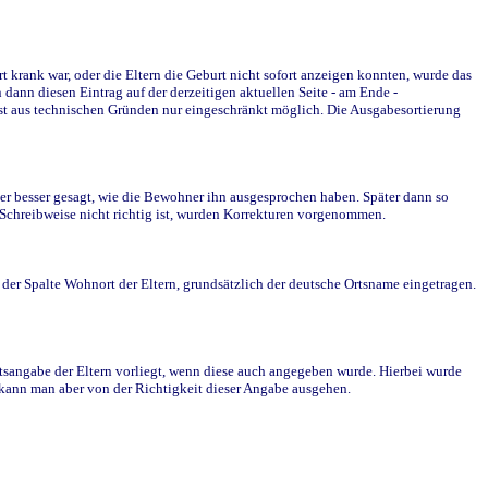
krank war, oder die Eltern die Geburt nicht sofort anzeigen konnten, wurde das
ann diesen Eintrag auf der derzeitigen aktuellen Seite - am Ende -
st aus technischen Gründen nur eingeschränkt möglich. Die Ausgabesortierung
r besser gesagt, wie die Bewohner ihn ausgesprochen haben. Später dann so
e Schreibweise nicht richtig ist, wurden Korrekturen vorgenommen.
r Spalte Wohnort der Eltern, grundsätzlich der deutsche Ortsname eingetragen.
rtsangabe der Eltern vorliegt, wenn diese auch angegeben wurde. Hierbei wurde
d kann man aber von der Richtigkeit dieser Angabe ausgehen.