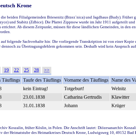
Deutsch Krone
ie beiden Filialgemeinden Briesenitz (Brzez`nica) und Jagdhaus (Budy). Früher g
yce) und Stabitz (Zdbice). Die Pfarrei Zippnow wurde im Jahr 1911 aufgeteilt und e
en errichtet. Ab diesem Zeitpunkt, müssen für diese ländlichen Gemeinden, in den
worden.
 auf folgende Sachverhalte hin: Die vorliegende Transkription ist von einer Kopie 
aber dennoch zu Übertragungsfehlern gekommen sein. Deshalb wird kein Anspruch auf 
19
22
25
28
>>
 Täuflings
Taufe des Täuflings
Vorname des Täuflings
Name des Va
8
kein Eintrag!
Totgeburt!
Welnitz
8
23.01.1838
Catharina Gertrudis
Klawitter
8
31.01.1838
Johann
Krüger
iv Koszalin, früher Köslin, in Polen. Die Anschrift lautet: Diözesanarchiv Koszal
v der Heimatstube des Heimatkreises Deutsch Krone, Ludwigsweg 10, 49152 Bad Ess