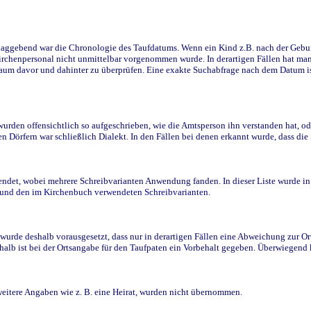
ggebend war die Chronologie des Taufdatums. Wenn ein Kind z.B. nach der Geburt 
rchenpersonal nicht unmittelbar vorgenommen wurde. In derartigen Fällen hat man d
raum davor und dahinter zu überprüfen. Eine exakte Suchabfrage nach dem Datum i
den offensichtlich so aufgeschrieben, wie die Amtsperson ihn verstanden hat, ode
n Dörfern war schließlich Dialekt. In den Fällen bei denen erkannt wurde, dass di
t, wobei mehrere Schreibvarianten Anwendung fanden. In dieser Liste wurde in de
n und den im Kirchenbuch verwendeten Schreibvarianten.
wurde deshalb vorausgesetzt, dass nur in derartigen Fällen eine Abweichung zur O
eshalb ist bei der Ortsangabe für den Taufpaten ein Vorbehalt gegeben. Überwiegen
weitere Angaben wie z. B. eine Heirat, wurden nicht übernommen.