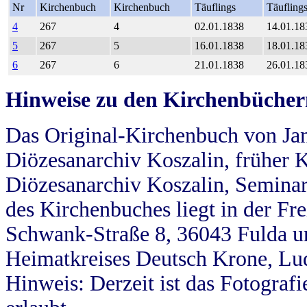
Nr
Kirchenbuch
Kirchenbuch
Täuflings
Täufling
4
267
4
02.01.1838
14.01.18
5
267
5
16.01.1838
18.01.18
6
267
6
21.01.1838
26.01.18
Hinweise zu den Kirchenbücher
Das Original-Kirchenbuch von Jan
Diözesanarchiv Koszalin, früher Kö
Diözesanarchiv Koszalin, Seminar
des Kirchenbuches liegt in der Fr
Schwank-Straße 8, 36043 Fulda u
Heimatkreises Deutsch Krone, Lu
Hinweis: Derzeit ist das Fotograf