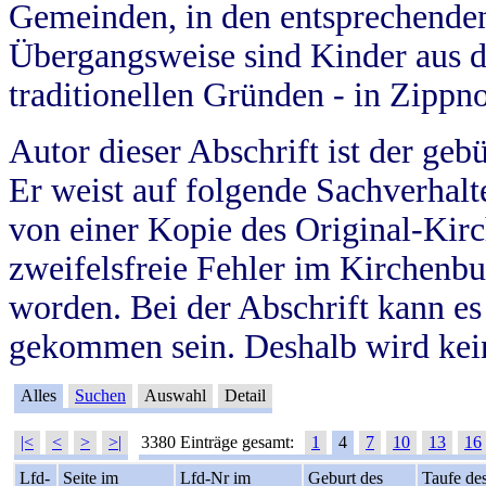
Gemeinden, in den entsprechende
Übergangsweise sind Kinder aus 
traditionellen Gründen - in Zippn
Autor dieser Abschrift ist der geb
Er weist auf folgende Sachverhalte
von einer Kopie des Original-Kirc
zweifelsfreie Fehler im Kirchenbuc
worden. Bei der Abschrift kann e
gekommen sein. Deshalb wird kein
Alles
Suchen
Auswahl
Detail
|<
<
>
>|
3380 Einträge gesamt:
1
4
7
10
13
16
Lfd-
Seite im
Lfd-Nr im
Geburt des
Taufe de