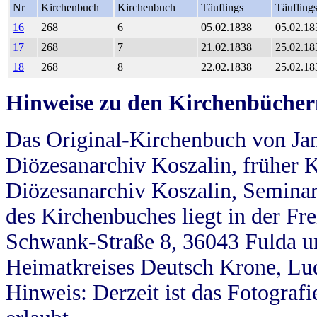
Nr
Kirchenbuch
Kirchenbuch
Täuflings
Täufling
16
268
6
05.02.1838
05.02.18
17
268
7
21.02.1838
25.02.18
18
268
8
22.02.1838
25.02.18
Hinweise zu den Kirchenbücher
Das Original-Kirchenbuch von Jan
Diözesanarchiv Koszalin, früher Kö
Diözesanarchiv Koszalin, Seminar
des Kirchenbuches liegt in der Fr
Schwank-Straße 8, 36043 Fulda u
Heimatkreises Deutsch Krone, Lu
Hinweis: Derzeit ist das Fotograf