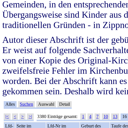
Gemeinden, in den entsprechende
Übergangsweise sind Kinder aus 
traditionellen Gründen - in Zippn
Autor dieser Abschrift ist der geb
Er weist auf folgende Sachverhalte
von einer Kopie des Original-Kirc
zweifelsfreie Fehler im Kirchenbuc
worden. Bei der Abschrift kann e
gekommen sein. Deshalb wird kein
Alles
Suchen
Auswahl
Detail
|<
<
>
>|
3380 Einträge gesamt:
1
4
7
10
13
16
Lfd-
Seite im
Lfd-Nr im
Geburt des
Taufe de